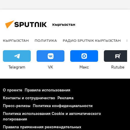
Дмитрий Певцов
Оскар Кучера
Великая Отечественная война
Кыргызстан
70-летие Победы в Великой Отечественной войне
КЫРГЫЗСТАН
ПОЛИТИКА
РАДИО SPUTNIK КЫРГЫЗСТАН
Р
Telegram
VK
Макс
Rutube
О проекте
Правила использования
Контакты и сотрудничество
Реклама
Пресс-релизы
Политика конфиденциальности
Политика использования Cookie и автоматического
логирования
Правила применения рекомендательных