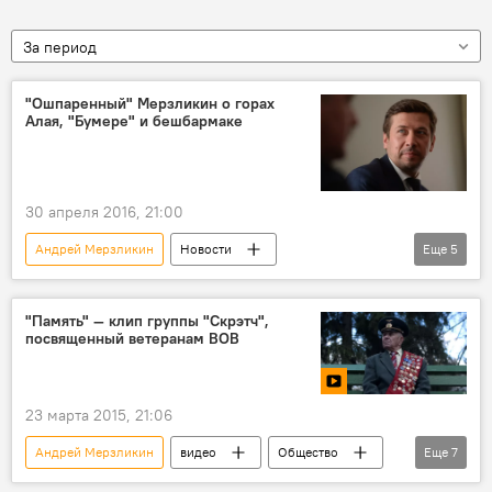
За период
"Ошпаренный" Мерзликин о горах
Алая, "Бумере" и бешбармаке
30 апреля 2016, 21:00
Андрей Мерзликин
Новости
Еще
5
Кыргызстан
Общество
Культура
Ош
кинофестиваль
актер
"Память" — клип группы "Скрэтч",
посвященный ветеранам ВОВ
23 марта 2015, 21:06
Андрей Мерзликин
видео
Общество
Еще
7
Культура
В мире
Сергей Бадюк