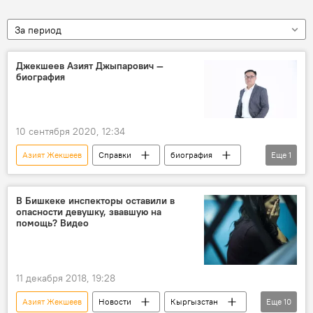
За период
Джекшеев Азият Джыпарович —
биография
10 сентября 2020, 12:34
Азият Жекшеев
Справки
биография
Еще
1
ПП "Реформа"
В Бишкеке инспекторы оставили в
опасности девушку, звавшую на
помощь? Видео
11 декабря 2018, 19:28
Азият Жекшеев
Новости
Кыргызстан
Еще
10