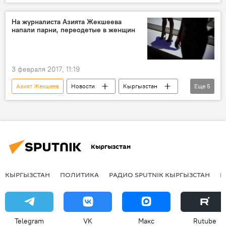
Кыргызстан
НТС
милиция
журналист
ведущий
На журналиста Азията Жекшеева
напали парни, переодетые в женщин
3 февраля 2017, 11:19
Азият Жекшеев
Новости
Кыргызстан
Еще
5
Происшествия
Общество
Бишкек
ГУВД Бишкека
нападение
Кыргызстан
КЫРГЫЗСТАН
ПОЛИТИКА
РАДИО SPUTNIK КЫРГЫЗСТАН
Р
Telegram
VK
Макс
Rutube