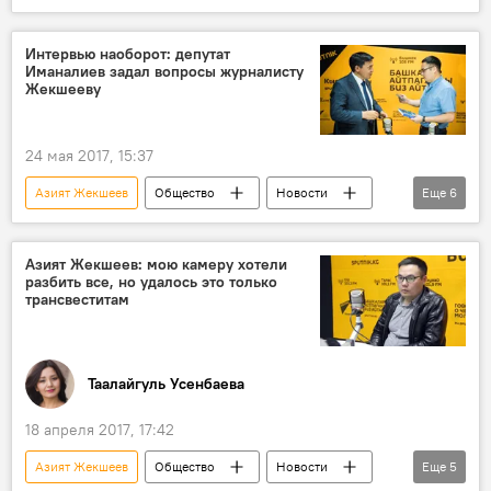
Происшествия
Бишкек
Болот Ибрагимов
Интервью наоборот: депутат
Иманалиев задал вопросы журналисту
Генеральная прокуратура
МВД
Жекшееву
Главное управление по обеспечению безопасности дорожного движения (ГУОБДД)
милиция
нарушение
опасность
24 мая 2017, 15:37
автоинспектор
Азият Жекшеев
Общество
Новости
Еще
6
Кыргызстан
Каныбек Иманалиев
ДТП
президент
интервью
Азият Жекшеев: мою камеру хотели
разбить все, но удалось это только
Интервью наоборот
трансвеститам
Таалайгуль Усенбаева
18 апреля 2017, 17:42
Азият Жекшеев
Общество
Новости
Еще
5