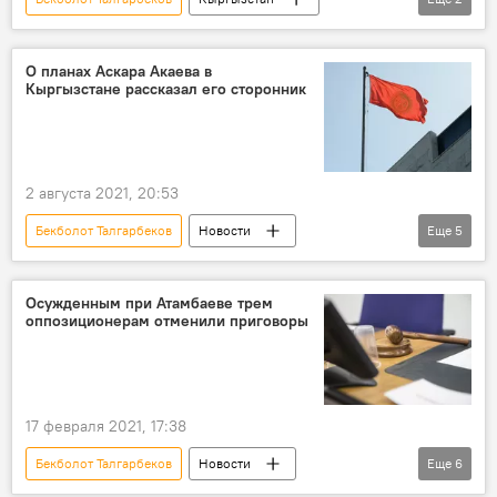
допрос
МВД
О планах Аскара Акаева в
Кыргызстане рассказал его сторонник
2 августа 2021, 20:53
Бекболот Талгарбеков
Новости
Еще
5
Общество
Кыргызстан
Политика
Аскар Акаев
прибытие
Осужденным при Атамбаеве трем
оппозиционерам отменили приговоры
Возвращение Аскара Акаева в Кыргызстан
17 февраля 2021, 17:38
Бекболот Талгарбеков
Новости
Еще
6
Общество
Кыргызстан
суд