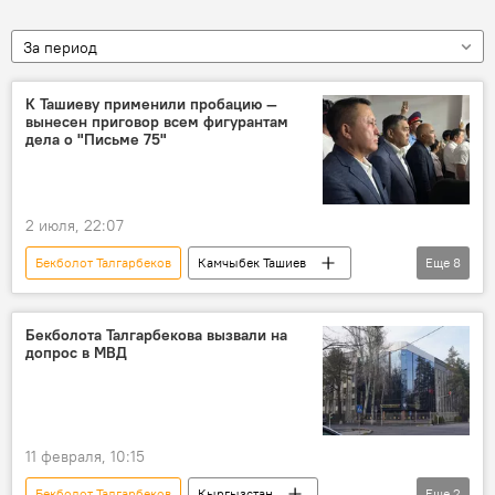
За период
К Ташиеву применили пробацию —
вынесен приговор всем фигурантам
дела о "Письме 75"
2 июля, 22:07
Бекболот Талгарбеков
Камчыбек Ташиев
Еще
8
Курманкул Зулушев
Нурланбек Тургунбек уулу
Письмо 75
Бекболота Талгарбекова вызвали на
допрос в МВД
Первомайский районный суд
Курсан Асанов
Аалы Карашев
Курманбек Дыйканбаев
Эмилбек Узакбаев
11 февраля, 10:15
Бекболот Талгарбеков
Кыргызстан
Еще
2