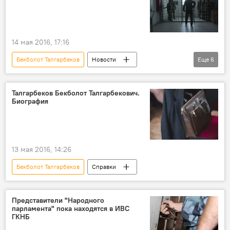
Дело оппозиционеров и аудиозапись в Интернете
14 мая 2016, 17:16
Бекболот Талгарбеков
Новости
Еще
6
Кыргызстан
Общество
Марат Султанов
ГКНБ
стража
Талгарбеков Бекболот Талгарбекович.
Биография
Дело оппозиционеров и аудиозапись в Интернете
13 мая 2016, 14:26
Бекболот Талгарбеков
Справки
Представители "Народного
парламента" пока находятся в ИВС
ГКНБ