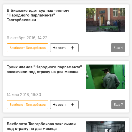
приговор
отмена
Марат Султанов
В Бишкеке идет суд над членом
"Народного парламента"
Толубай Колубаев
Талгарбековым
6 октября 2016, 14:22
Бекболот Талгарбеков
Новости
Еще
4
Кыргызстан
Общество
арест
суд
Троих членов "Народного парламента"
заключили под стражу на два месяца
14 мая 2016, 19:30
Бекболот Талгарбеков
Новости
Еще
7
Кыргызстан
Общество
Марат Султанов
ГКНБ
заключение
Бекболота Талгарбекова заключили
под стражу на два месяца
стража