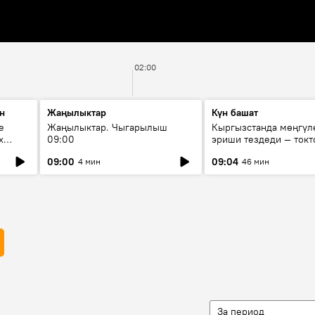
02:00
н
Жаңылыктар
Күн башат
е
Жаңылыктар. Чыгарылыш
Кыргызстанда мөңгүл
х
09:00
эриши тездеди — токт
мүмкүн эмеспи?
09:00
09:04
4 мин
46 мин
За период