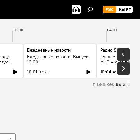
РУС
КЫРГ
03:00
04:00
Ежедневные новости
Радио Sputnik Кыр
өрдүн
Ежедневные новости. Выпуск
«Более 1200 сёл в 
отуу
10:00
МЧС — о климате, 
системе оповещен
10:01
10:04
3 мин
49 мин
населения
г. Бишкек
89.3