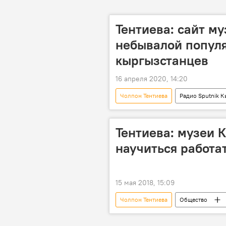
Тентиева: сайт м
небывалой попул
кыргызстанцев
16 апреля 2020, 14:20
Чолпон Тентиева
Радио Sputnik 
картина
скульптура
Кыргызский национальный музей изо
Тентиева: музеи 
научиться работа
15 мая 2018, 15:09
Чолпон Тентиева
Общество
библиотека
музей