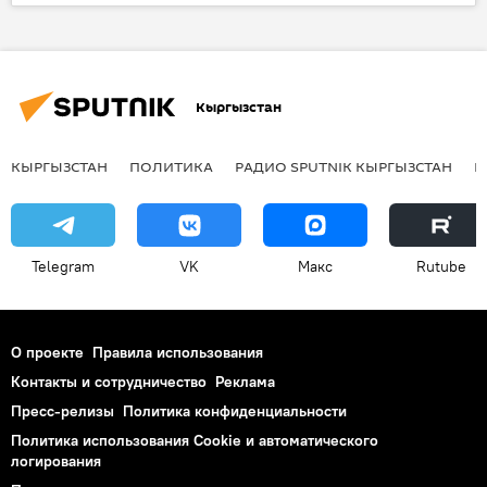
Происшествия
В мире
США
Вондеррит Майерс
Акаи Герли
Фергюсон
Нью-Йорк
Тамир Райс
Штат Аризона
Даррен Уилсон
Кыргызстан
протест
беспорядки
КЫРГЫЗСТАН
ПОЛИТИКА
РАДИО SPUTNIK КЫРГЫЗСТАН
Р
Telegram
VK
Макс
Rutube
О проекте
Правила использования
Контакты и сотрудничество
Реклама
Пресс-релизы
Политика конфиденциальности
Политика использования Cookie и автоматического
логирования