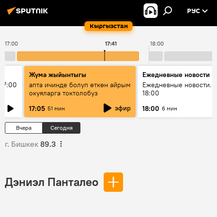
РУС
Кыргызстан
17:00
17:41
18:00
Жума жыйынтыгы
Ежедневные новости
17:00
апта ичинде болуп өткөн айрым
Ежедневные новости. 
окуяларга токтолобуз
18:00
эфир
17:05
18:00
51 мин
6 мин
Вчера
Сегодня
г. Бишкек
89.3
Дэниэл Панталео