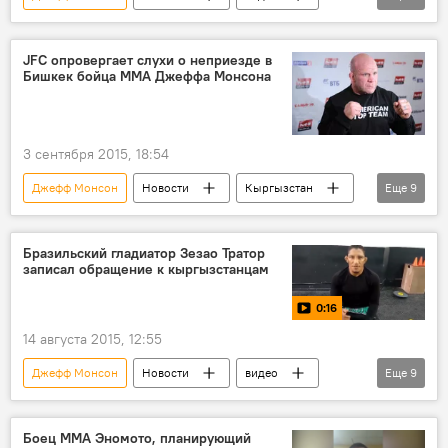
Общество
В мире
Айбек Мусаев
бой
чемпионат
приезд
JFC опровергает слухи о неприезде в
Бишкек бойца MMA Джеффа Монсона
слухи
Чемпионат MMA JFC
Замирбек Сыргабаев
3 сентября 2015, 18:54
Джефф Монсон
Новости
Кыргызстан
Еще
9
Общество
Федор Емельяненко
MMA
JFC
Facebook
бой
Бразильский гладиатор Зезао Тратор
записал обращение к кыргызстанцам
чемпионат
Чемпионат MMA JFC
0:16
Замирбек Сыргабаев
14 августа 2015, 12:55
Джефф Монсон
Новости
видео
Еще
9
Общество
В мире
Замирбек Сыргабаев
Зезао Тратор
Боец MMA Эномото, планирующий