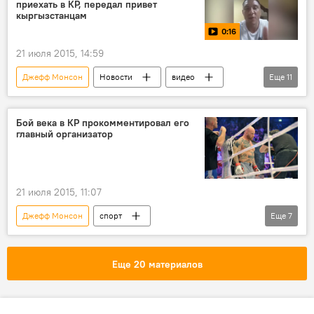
приехать в КР, передал привет
Данияр Бабакулов
бой
боец
кыргызстанцам
0:16
гладиатор
Чемпионат MMA JFC
21 июля 2015, 14:59
Джефф Монсон
Новости
видео
Еще
11
Общество
спорт
В мире
Замирбек Сыргабаев
Айбек Мусаев
Бой века в КР прокомментировал его
главный организатор
Ясуби Эномото
Жаш-Куч
чемпионат
депутат
бой
Чемпионат MMA JFC
21 июля 2015, 11:07
Джефф Монсон
спорт
Еще
7
Замирбек Сыргабаев
Айбек Мусаев
Жаш-Куч
чемпионат
депутат
Еще 20 материалов
бой
Чемпионат MMA JFC