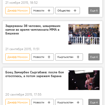
21 ноября 2015, 18:52
Джефф Монсон
Новости
Общество
Еще
6
В мире
Москва
Замирбек Сыргабаев
гражданство
Задержаны 38 человек, швырявших
камни во время чемпионата ММА в
победа
Россия
Бишкеке
21 сентября 2015, 11:51
Джефф Монсон
Новости
Кыргызстан
Еще
4
Общество
камни
бой века
амфитеатр
Боец Замирбек Сыргабаев: после боя
отосплюсь, а потом зарежем барана
20 сентября 2015, 17:55
Джефф Монсон
Новости
Кыргызстан
Еще
4