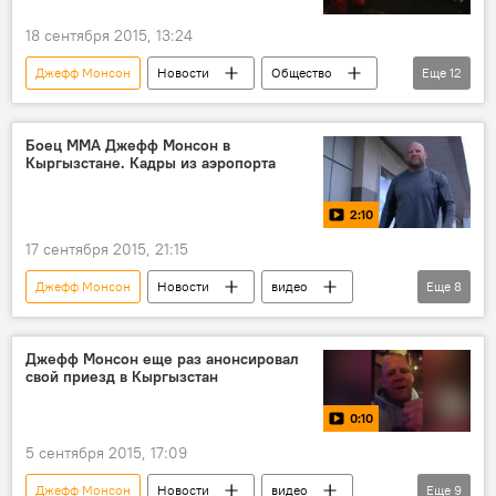
спортсмен
гладиатор
18 сентября 2015, 13:24
Джефф Монсон
Новости
Общество
Еще
12
спорт
США
Бразилия
Казахстан
Узбекистан
Камерун
Боец ММА Джефф Монсон в
Кыргызстане. Кадры из аэропорта
Замирбек Сыргабаев
бой
чемпионат
гладиатор
2:10
Чемпионат MMA JFC
Россия
17 сентября 2015, 21:15
Джефф Монсон
Новости
видео
Еще
8
Замирбек Сыргабаев
Айбек Мусаев
бой
чемпионат
панкратион
Джефф Монсон еще раз анонсировал
свой приезд в Кыргызстан
депутат
гладиатор
0:10
Чемпионат MMA JFC
5 сентября 2015, 17:09
Джефф Монсон
Новости
видео
Еще
9