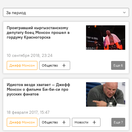
За период
Проигравший кыргызстанскому
депутату боец Монсон прошел в
гордуму Красногорска
10 сентября 2018, 23:24
Джефф Монсон
Общество
Еще
6
Пресс-дайджест
Новости
В мире
Россия
депутат
избрание
Идиотов везде хватает — Джефф
Монсон о фильме Би-би-си про
русских фанатов
18 февраля 2017, 15:47
Джефф Монсон
Общество
Новости
Еще
7
В мире
Россия
BBC News