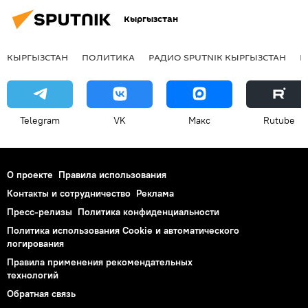
Кыргызстан
КЫРГЫЗСТАН
ПОЛИТИКА
РАДИО SPUTNIK КЫРГЫЗСТАН
Р
Telegram
VK
Макс
Rutube
О проекте
Правила использования
Контакты и сотрудничество
Реклама
Пресс-релизы
Политика конфиденциальности
Политика использования Cookie и автоматического
логирования
Правила применения рекомендательных
технологий
Обратная связь