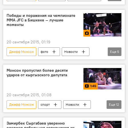
спорт
Чемпионат MMA JFC
Замирбек Сыргабаев
бой
Победы и поражения на чемпионате
ММА JFC в Бишкеке — лучшие
моменты
20 сентября 2015, 01:19
Джефф Монсон
фото
Новости
Еще
5
Общество
Чемпионат MMA JFC
Бишкек
чемпионат
Монсон пропустил более десяти
ударов от кыргызского депутата
Замирбек Сыргабаев
1:45
20 сентября 2015, 01:08
Джефф Монсон
спорт
Новости
Еще
12
Кыргызстан
видео
Чемпионат MMA JFC
Бишкек
Замирбек Сыргабаев уверенно
одержал победу над соперником из