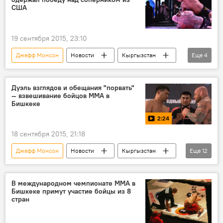
Замирбек Сыргабаев
ММА JFC
США
бой
чемпионат
раунд
гладиатор
победа
проигрыш
19 сентября 2015, 23:10
Джефф Монсон
Новости
Кыргызстан
Еще
4
спорт
Чемпионат MMA JFC
Бишкек
Замирбек Сыргабаев
Дуэль взглядов и обещания "порвать"
— взвешивание бойцов MMA в
Бишкеке
2:24
18 сентября 2015, 21:18
Джефф Монсон
Новости
Кыргызстан
Еще
12
видео
Общество
Чемпионат MMA JFC
Бишкек
В международном чемпионате ММА в
Бишкеке примут участие бойцы из 8
Замирбек Сыргабаев
JFC
бой
стран
чемпионат
взвешивание
дуэль