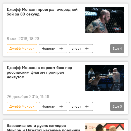
Чемпионат мира по футболу
футбол
Джефф Монсон проиграл очередной
бой за 30 секунд
хулиганство
фанат
8 мая 2016, 18:23
Джефф Монсон
Новости
спорт
Еще
4
В мире
Замирбек Сыргабаев
бой
поражение
Джефф Монсон в первом бою под
российским флагом проиграл
нокаутом
26 декабря 2015, 11:46
Джефф Монсон
Новости
спорт
Еще
3
В мире
бой
Россия
Взвешивание и дуэль взглядов —
Монсон и Нджатах накануне поединка