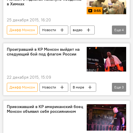
в Химках
0:55
25 декабря 2015, 16:20
Джефф Монсон
Новости
видео
Еще
4
спорт
В мире
Дональд Нджатах
бой
Проигравший в КР Монсон выйдет на
следующий бой под флагом России
22 декабря 2015, 15:09
Джефф Монсон
Новости
В мире
Еще
3
спорт
бой
Россия
Приезжавший в КР американский боец
Монсон объявил себя россиянином