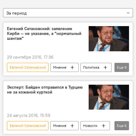
За период
Евгений Сатановский: заявление
Кирби — не указание, а "нормальный
шантаж"
29 сентября 2016, 17:36
Евгений Сатановский
Мнение
Политика
Еще
9
Новости
Кыргызстан
США
Джон Кирби
Мария Шелудякова
Эксперт: Байден отправился в Турцию
не за кожаной курткой
Госдеп
атака
объекты
Россия
24 августа 2016, 15:59
Евгений Сатановский
Мнение
Новости
Еще
6
В мире
Сирия
США