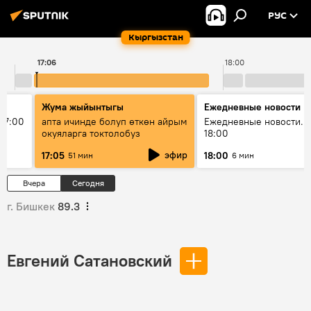
РУС
Кыргызстан
17:06
18:00
Жума жыйынтыгы
Ежедневные новости
17:00
апта ичинде болуп өткөн айрым
Ежедневные новости. 
окуяларга токтолобуз
18:00
эфир
17:05
18:00
51 мин
6 мин
Вчера
Сегодня
г. Бишкек
89.3
Евгений Сатановский