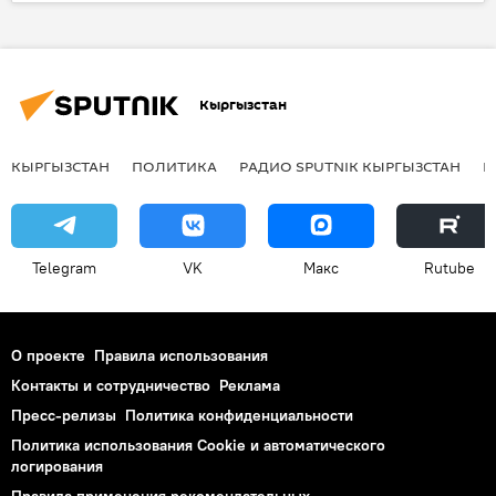
В мире
Испания
Барселона
мошенничество
налоги
тюрьма
срок
Кыргызстан
КЫРГЫЗСТАН
ПОЛИТИКА
РАДИО SPUTNIK КЫРГЫЗСТАН
Р
Telegram
VK
Макс
Rutube
О проекте
Правила использования
Контакты и сотрудничество
Реклама
Пресс-релизы
Политика конфиденциальности
Политика использования Cookie и автоматического
логирования
Правила применения рекомендательных