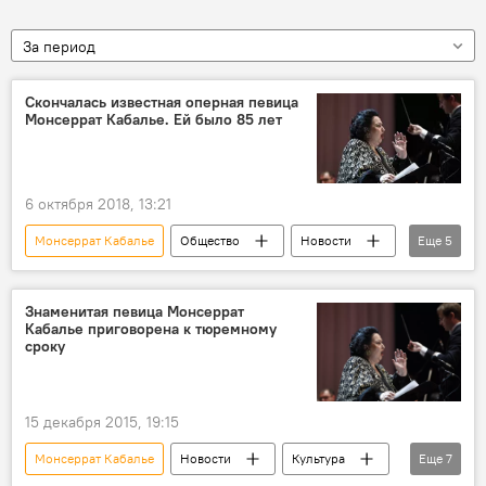
За период
Скончалась известная оперная певица
Монсеррат Кабалье. Ей было 85 лет
6 октября 2018, 13:21
Монсеррат Кабалье
Общество
Новости
Еще
5
В мире
Пресс-дайджест
Барселона
смерть
похороны
Знаменитая певица Монсеррат
Кабалье приговорена к тюремному
сроку
15 декабря 2015, 19:15
Монсеррат Кабалье
Новости
Культура
Еще
7