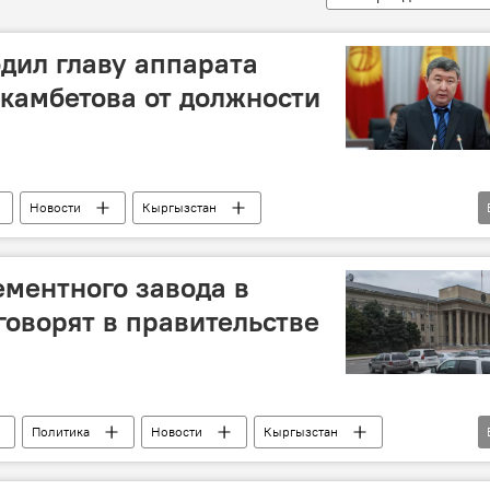
дил главу аппарата
камбетова от должности
Новости
Кыргызстан
не
увольнение
ементного завода в
говорят в правительстве
Политика
Новости
Кыргызстан
ров
цементный завод
парламент