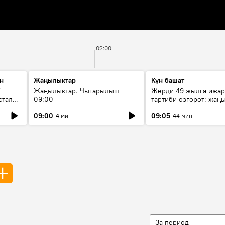
02:00
н
Жаңылыктар
Күн башат
F
Жаңылыктар. Чыгарылыш
Жерди 49 жылга ижар
стала
09:00
тартиби өзгөрөт: жаңы
эмнени көздөйт?
09:00
09:05
4 мин
44 мин
За период