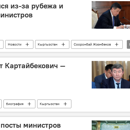
ся из-за рубежа и
министров
Новости
Кыргызстан
Сооронбай Жээнбеков
ние
Кадровые перестановки в Кыргызстане
т Картайбекович —
биография
Кыргызстан
 посты министров