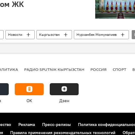
том ЖК
Новости
Кыргызстан
Нурханбек Момуналиев
у Кенеш
Кадровые перестановки в Кыргызстане
ОЛИТИКА
РАДИО SPUTNIK КЫРГЫЗСТАН
РОССИЯ
СПОРТ
e
OK
Дзен
чество
Реклама
Пресс-релизы
Политика конфиденциально
ия
Правила применения рекомендательных технологий
Обрат