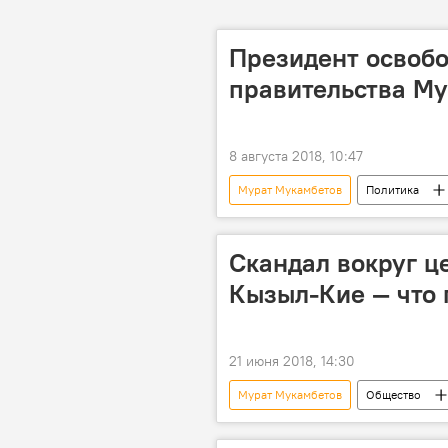
Президент освобо
правительства Му
8 августа 2018, 10:47
Мурат Мукамбетов
Политика
Кадровые перестановки в Кыргызста
Скандал вокруг ц
Кызыл-Кие — что 
21 июня 2018, 14:30
Мурат Мукамбетов
Общество
Кызыл-Кия
Замирбек Аска