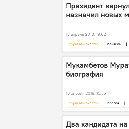
постановление
Президент вернул
назначил новых 
13 апреля 2018, 19:02
Мурат Мукамбетов
Политика
Айнур Абдылдаева
назначе
Мукамбетов Мура
биография
10 апреля 2018, 15:55
Мурат Мукамбетов
Справки
Два кандидата на