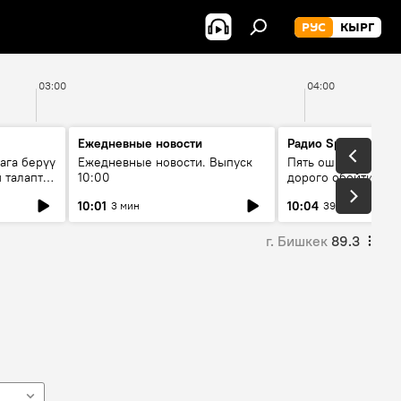
РУС
КЫРГ
03:00
04:00
Ежедневные новости
Радио Sputnik Кыр
ага берүү
Ежедневные новости. Выпуск
Пять ошибок котор
 талаптар
10:00
дорого обойтись п
жилья
10:01
10:04
3 мин
39 мин
г. Бишкек
89.3