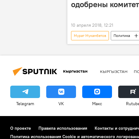
одобрены комите
10 апреля 2018, 12:21
Мурат Мукамбетов
Политика
Айнур Абдылдаева
Жогорк
Кыргызстан
КЫРГЫЗСТАН
П
Telegram
VK
Макс
Rutub
О проекте
Правила использования
Контакты и сотрудни
Политика использования Cookie и автоматического логирован