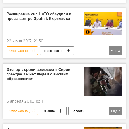
видео
В мире
Кыргызстан
Мультимедиа
Россия
образование
Расширение сил НАТО обсудили в
пресс-центре Sputnik Кыргызстан
вузы
22 июня 2017, 21:50
Олег Сернецкий
Пресс-центр
Еще
3
Пресс-видео
Асанбек Алымкожоев
видеомост
Эксперт: среди воюющих в Сирии
граждан КР нет людей с высшим
образованием
6 апреля 2016, 18:11
Олег Сернецкий
Мнение
Новости
Еще
7
Кыргызстан
Сирия
Бакыт Дубанаев
террорист