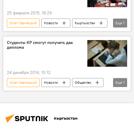
25 февраля 2015, 18:29
Олег Сернецкий
Новости
Кыргызстан
Еще
7
Общество
Назира Курбанова
ОФ "Единство"
школа
история
Студенты КР смогут получить два
диплома
ученые
Россия
24 декабря 2014, 10:12
Олег Сернецкий
Новости
Общество
Еще
7
В мире
Кемерово
Кыргызский государственный технический университет имени Раззакова
Ошский технический университет
Кыргызстан
Кыргызский национальный аграрный университет имени Скрябина
ОФ "Единство"
Россия