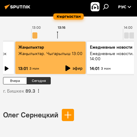
РУС
Кыргызстан
13:00
13:16
14:00
Жаңылыктар
Ежедневные новости
уск
Жаңылыктар. Чыгарылыш 13:00
Ежедневные новости. 
14:00
эфир
13:01
14:01
3 мин
3 мин
Вчера
Сегодня
г. Бишкек
89.3
Олег Сернецкий