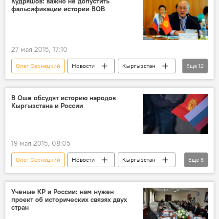
Кудряшов: важно не допустить
фальсификации истории ВОВ
конференция
диплом
религиоведение
27 мая 2015, 17:10
Олег Сернецкий
Новости
Кыргызстан
Еще
12
Общество
Ош
Роза Шарипова
Александр Кудряшов
Станислав Полищук
В Оше обсудят историю народов
Кыргызстана и России
ОФ "Единство"
Ошский государственный педагогический институт
Великая Отечественная война
история
19 мая 2015, 08:05
сотрудничество
наука
Россия
Олег Сернецкий
Новости
Кыргызстан
Еще
6
Общество
Культура
Ош
Великая Отечественная война
история
Ученые КР и России: нам нужен
проект об исторических связях двух
конференция
стран