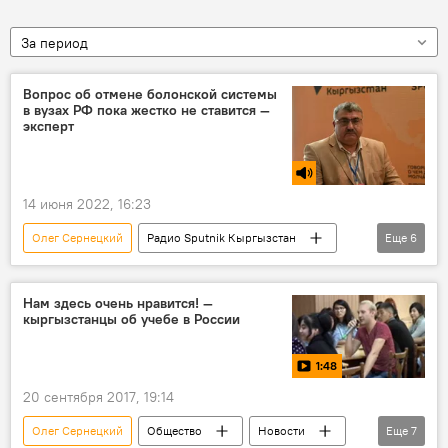
За период
Вопрос об отмене болонской системы
в вузах РФ пока жестко не ставится —
эксперт
14 июня 2022, 16:23
Олег Сернецкий
Радио Sputnik Кыргызстан
Еще
6
образование
вузы
Болонская система
обучение
Нам здесь очень нравится! —
кыргызстанцы об учебе в России
Россия
Кыргызстан
1:48
20 сентября 2017, 19:14
Олег Сернецкий
Общество
Новости
Еще
7