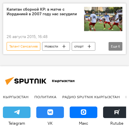
Азамат Байматов
футбол
капитан
Капитан сборной КР: в матче с
Иорданией в 2007 году нас засудили
26 августа 2015, 16:48
Талант Самсалиев
Новости
спорт
Еще
6
Азия
Иордания
Федерация футбола Кыргызской Республики
Чемпионат мира по футболу
Кыргызстан
Отборочный раунд чемпионата мира по футболу
Кыргызстан
КЫРГЫЗСТАН
ПОЛИТИКА
РАДИО SPUTNIK КЫРГЫЗСТАН
Р
Telegram
VK
Макс
Rutube