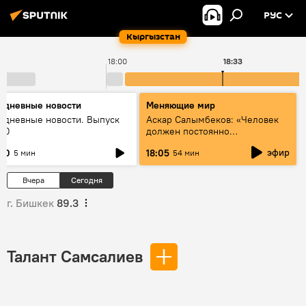
РУС
Кыргызстан
18:00
18:33
едневные новости
Меняющие мир
едневные новости. Выпуск
Аскар Салымбеков: «Человек
:00
должен постоянно
совершенствоваться»
эфир
:00
18:05
5 мин
54 мин
Вчера
Сегодня
г. Бишкек
89.3
Талант Самсалиев