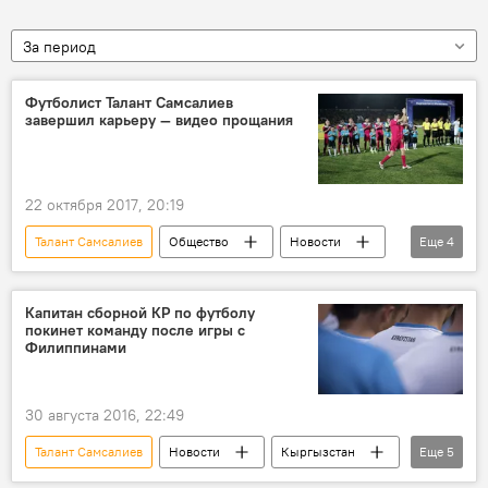
За период
Футболист Талант Самсалиев
завершил карьеру — видео прощания
22 октября 2017, 20:19
Талант Самсалиев
Общество
Новости
Еще
4
спорт
Кыргызстан
футбол
карьера
Капитан сборной КР по футболу
покинет команду после игры с
Филиппинами
30 августа 2016, 22:49
Талант Самсалиев
Новости
Кыргызстан
Еще
5
спорт
Александр Крестинин