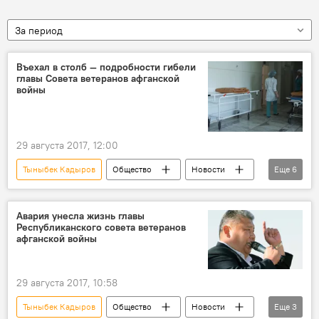
За период
Въехал в столб — подробности гибели
главы Совета ветеранов афганской
войны
29 августа 2017, 12:00
Тыныбек Кадыров
Общество
Новости
Еще
6
Кыргызстан
Происшествия
Бишкек
ДТП
гибель
Авария унесла жизнь главы
Республиканского совета ветеранов
ДТП в Кыргызстане с начала 2017 года
афганской войны
29 августа 2017, 10:58
Тыныбек Кадыров
Общество
Новости
Еще
3