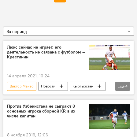
За период
Люкс сейчас не играет, его
деятельность не связана с футболом —
Крестинин
14 апреля 2021, 10:24
Виктор Майер
Новости
Кыргызстан
Еще
4
спорт
Александр Крестинин
футбол
Виталий Люкс
Против Узбекистана не сыграют 3
основных игрока сборной КР, в их
числе капитан
8 ноября 2019, 12:06