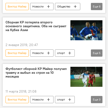
Виктор Майер
Новости
Общество
Еще
8
Кыргызстан
спорт
Узбекистан
футбол
матч
состав
Сборная КР потеряла второго
основного защитника. Оба не сыграют
Алимардон Шукуров
Валерий Кичин
на Кубке Азии
2 января 2019, 20:47
Виктор Майер
Новости
спорт
Еще
5
В мире
Кыргызстан
Участие Кыргызстана в Кубке Азии-2019 по футболу
Футболист сборной КР Майер получил
травму и выбыл из строя на 10
футбол
сборная
месяцев
11 марта 2018, 21:08
Виктор Майер
Новости
спорт
Еще
3
Кыргызстан
футбол
травма