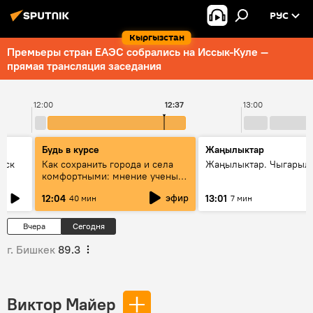
РУС
Кыргызстан
Премьеры стран ЕАЭС собрались на Иссык-Куле —
прямая трансляция заседания
12:00
12:37
13:00
Будь в курсе
Жаңылыктар
уск
Как сохранить города и села
Жаңылыктар. Чыгарыл
комфортными: мнение ученых
Евразии
эфир
12:04
13:01
40 мин
7 мин
Вчера
Сегодня
г. Бишкек
89.3
Виктор Майер