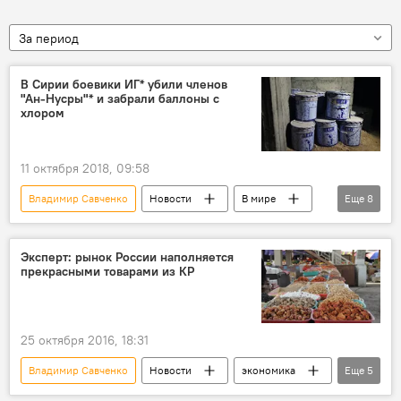
За период
В Сирии боевики ИГ* убили членов
"Ан-Нусры"* и забрали баллоны с
хлором
11 октября 2018, 09:58
Владимир Савченко
Новости
В мире
Еще
8
Происшествия
Пресс-дайджест
Сирия
Эксперт: рынок России наполняется
прекрасными товарами из КР
террористическая организация "Исламское государство"
Боевики
Химическое оружие
нападение
Джебхат ан-Нусра
25 октября 2016, 18:31
Владимир Савченко
Новости
экономика
Еще
5
В мире
рынки
Кыргызстан в ЕАЭС