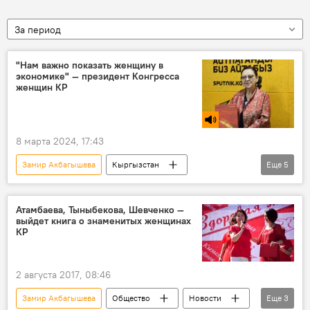
За период
"Нам важно показать женщину в
экономике" — президент Конгресса
женщин КР
8 марта 2024, 17:43
Замир Акбагышева
Кыргызстан
Еще
5
Радио Sputnik Кыргызстан
конгресс
женщины
экономика
8 марта
Атамбаева, Тыныбекова, Шевченко —
выйдет книга о знаменитых женщинах
КР
2 августа 2017, 08:46
Замир Акбагышева
Общество
Новости
Еще
3