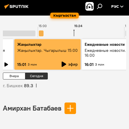
РУС
Кыргызстан
15:00
15:24
16
Жаңылыктар
Ежедневные новости
кая
Жаңылыктар. Чыгарылыш 15:00
Ежедневные новости. 
16:00
эфир
15:01
16:01
3 мин
3 мин
Вчера
Сегодня
г. Бишкек
89.3
Амирхан Батабаев