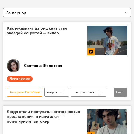
За период
Как музыкант из Бишкека стал
звездой соцсетей — видео
Светлана Федотова
Эксклюзив
Амирхан Батабаев
видео
Кыргызстан
Еще
1
TikTok
Когда стали поступать коммерческие
предложения, я испугался —
популярный тиктокер