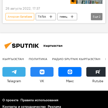
26 августа 2022, 17:37
Амирхан Батабаев
TikTok
певец
Еще
2
слава
популярность
Кыргызстан
КЫРГЫЗСТАН
ПОЛИТИКА
РАДИО SPUTNIK КЫРГЫЗСТАН
Р
Telegram
VK
Макс
Rutube
О проекте
Правила использования
Контакты и сотрудничество
Реклама