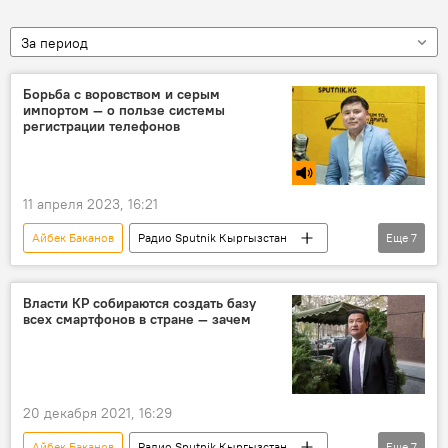
За период
Борьба с воровством и серым
импортом — о пользе системы
регистрации телефонов
11 апреля 2023, 16:21
Айбек Баканов
Радио Sputnik Кыргызстан
Еще
7
Кыргызстан
IMEI код
контрабанда
регистрация
телефон
воровство
Власти КР собираются создать базу
всех смартфонов в стране — зачем
смартфон
20 декабря 2021, 16:29
Айбек Баканов
Радио Sputnik Кыргызстан
Еще
7