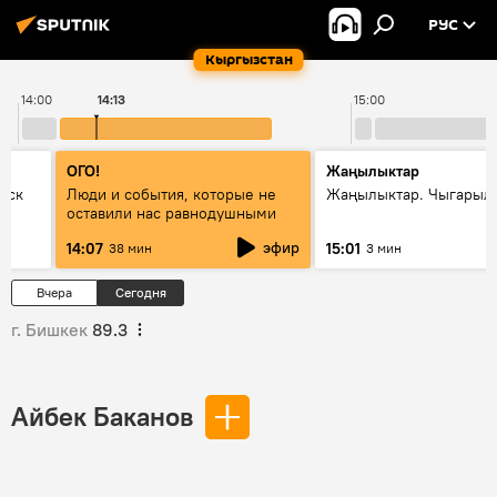
РУС
Кыргызстан
14:00
14:13
15:00
ОГО!
Жаңылыктар
уск
Люди и события, которые не
Жаңылыктар. Чыгарыл
оставили нас равнодушными
эфир
14:07
15:01
38 мин
3 мин
Вчера
Сегодня
г. Бишкек
89.3
Айбек Баканов