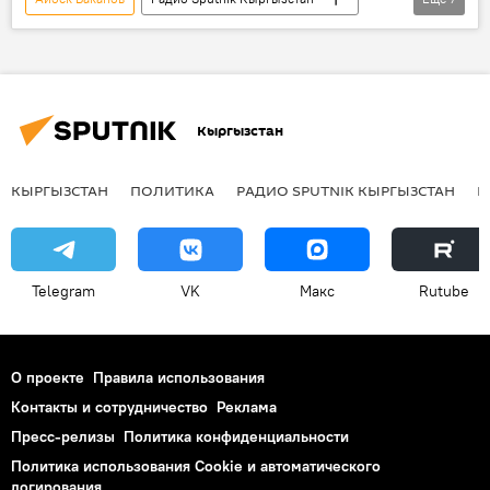
закон
смартфон
контрабанда
IMEI код
Кыргызстан
регистрация
база данных
Кыргызстан
КЫРГЫЗСТАН
ПОЛИТИКА
РАДИО SPUTNIK КЫРГЫЗСТАН
Р
Telegram
VK
Макс
Rutube
О проекте
Правила использования
Контакты и сотрудничество
Реклама
Пресс-релизы
Политика конфиденциальности
Политика использования Cookie и автоматического
логирования