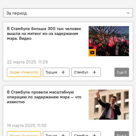
За период
В Стамбуле больше 300 тыс человек
вышли на митинг из-за задержания
мэра. Видео
22 марта 2025, 11:09
Экрем Имамоглу
Турция
Стамбул
Еще
3
акции
митинги
мэр
В Стамбуле провели масштабную
операцию по задержанию мэра — что
известно
19 марта 2025, 11:50
Экрем Имамоглу
Турция
Стамбул
Еще
4