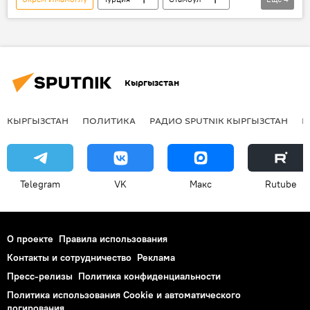
мэр
операция
задержание
В мире
Кыргызстан
КЫРГЫЗСТАН
ПОЛИТИКА
РАДИО SPUTNIK КЫРГЫЗСТАН
Р
Telegram
VK
Макс
Rutube
О проекте
Правила использования
Контакты и сотрудничество
Реклама
Пресс-релизы
Политика конфиденциальности
Политика использования Cookie и автоматического
логирования