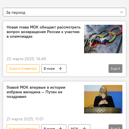
За период
Новая глава МОК обещает рассмотреть
вопрос возвращения России к участию
в олимпиадах
22 марта 2025, 14:49
Кирсти Ковентри
В мире
Еще
4
Олимпийские игры
Россия
участие
МОК
Главой МОК впервые в истории
избрана женщина — Путин ее
поздравил
21 марта 2025, 11:01
Кирсти Ковентри
В мире
МОК
Еще
3