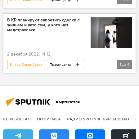
Пресс-фото
ФОМС
брифинг
медицинское страхование
фото
В КР планируют запретить сделки с
жильем и авто тем, у кого нет
медстраховки
2 декабря 2022, 14:12
Клара Оскомбаева
Пресс-центр
Еще
4
Кыргызстан
ФОМС
медицинское страхование
Новости Киргизии
Кыргызстан
КЫРГЫЗСТАН
ПОЛИТИКА
РАДИО SPUTNIK КЫРГЫЗСТАН
Р