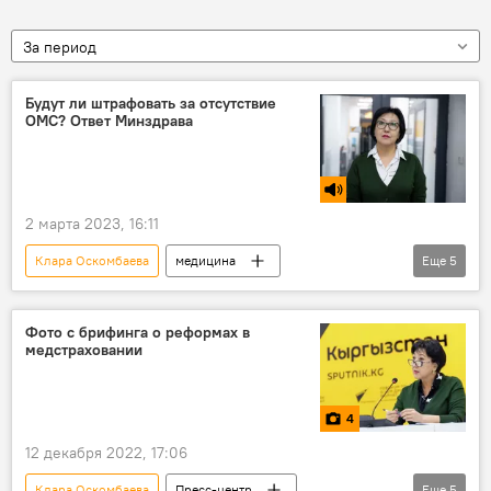
За период
Будут ли штрафовать за отсутствие
ОМС? Ответ Минздрава
2 марта 2023, 16:11
Клара Оскомбаева
медицина
Еще
5
Радио Sputnik Кыргызстан
медицинская страховка
ОМС
Фото с брифинга о реформах в
медстраховании
Кыргызстан
ФОМС
4
12 декабря 2022, 17:06
Клара Оскомбаева
Пресс-центр
Еще
5