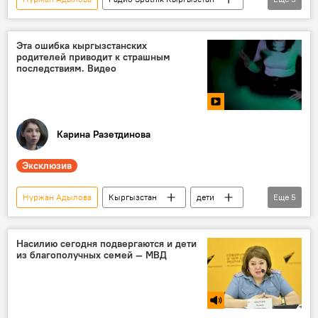
Кыргызстан
дети
родители
насилие
преступление
Эта ошибка кыргызстанских
родителей приводит к страшным
последствиям. Видео
Карина Разетдинова
Эксклюзив
Нуржан Адылова
Кыргызстан
дети
Еще
5
несовершеннолетние
воспитание
правонарушение
видео
Насилию сегодня подвергаются и дети
из благополучных семей — МВД
Мультимедиа