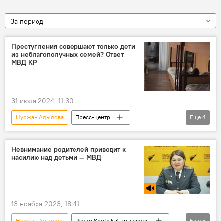
За период
Преступления совершают только дети
из неблагополучных семей? Ответ
МВД КР
31 июля 2024, 11:30
Нуржан Адылова
Пресс-центр
Еще
4
Кыргызстан
преступление
дети
несовершеннолетние
Невнимание родителей приводит к
насилию над детьми — МВД
13 ноября 2023, 18:41
Нуржан Адылова
Радио Sputnik Кыргызстан
Еще
5