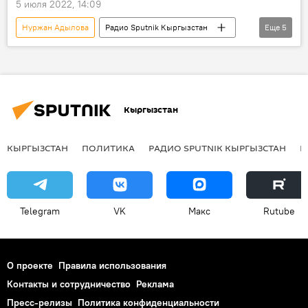
5 июля 2022, 14:09
Нуржан Адылова
Радио Sputnik Кыргызстан
Еще
5
МВД
дети
родители
насилие
Кыргызстан
Кыргызстан
КЫРГЫЗСТАН
ПОЛИТИКА
РАДИО SPUTNIK КЫРГЫЗСТАН
Р
Telegram
VK
Макс
Rutube
О проекте
Правила использования
Контакты и сотрудничество
Реклама
Пресс-релизы
Политика конфиденциальности