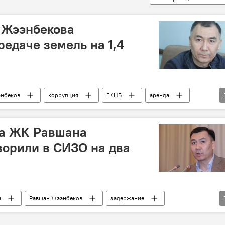
 Жээнбекова
редаче земель на 1,4
энбеков
коррупция
ГКНБ
аренда
супруга
Кыргызстан
та ЖК Равшана
орили в СИЗО на два
н
Равшан Жээнбеков
задержание