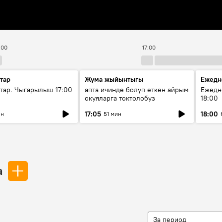
:00
17:00
тар
Жума жыйынтыгы
Ежедн
ар. Чыгарылыш 17:00
апта ичинде болуп өткөн айрым
Ежедн
окуяларга токтолобуз
18:00
17:05
18:00
ин
51 мин
а
За период