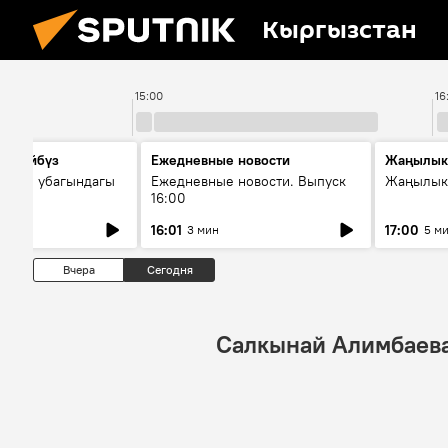
Кыргызстан
15:00
16
сүйлөйбүз
Ежедневные новости
Жаңылык
 — өз убагындагы
Ежедневные новости. Выпуск
Жаңылыкт
16:00
рологиялык кызмат
16:01
17:00
3 мин
5 м
ндөтүлүүдө
Вчера
Сегодня
Салкынай Алимбаев