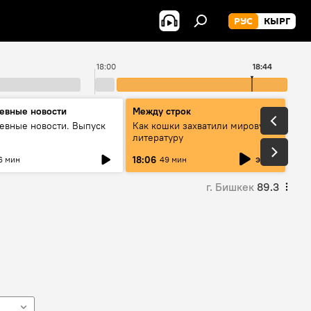
РУС
КЫРГ
18:00
18:44
1
евные новости
Между строк
евные новости. Выпуск
Как кошки захватили мировую
литературу
эфир
18:06
6 мин
49 мин
г. Бишкек
89.3