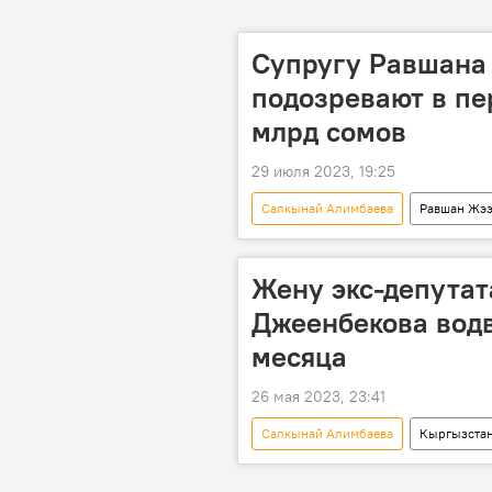
Супругу Равшана
подозревают в пе
млрд сомов
29 июля 2023, 19:25
Салкынай Алимбаева
Равшан Жэ
земельный участок
Бишкек
Жену экс-депута
Джеенбекова водв
месяца
26 мая 2023, 23:41
Салкынай Алимбаева
Кыргызста
мера пресечения
СИЗО