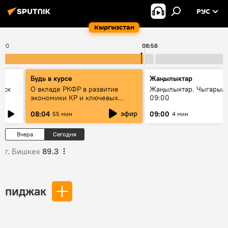
РУС
Кыргызстан
:00
08:58
Будь в курсе
Жаңылыктар
уск
О вкладе РКФР в развитие
Жаңылыктар. Чыгары
экономики КР и ключевых
09:00
секторах до 2030 года
эфир
08:04
09:00
55 мин
4 мин
Вчера
Сегодня
г. Бишкек
89.3
пиджак