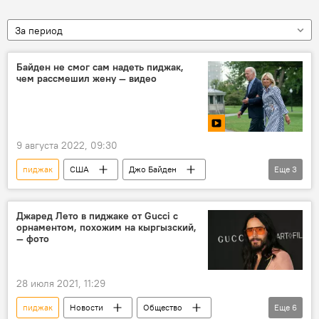
За период
Байден не смог сам надеть пиджак,
чем рассмешил жену — видео
9 августа 2022, 09:30
пиджак
США
Джо Байден
Еще
3
видео
В мире
очки
жена
Джаред Лето в пиджаке от Gucci с
орнаментом, похожим на кыргызский,
— фото
28 июля 2021, 11:29
пиджак
Новости
Общество
Еще
6