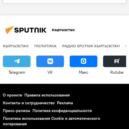
В мире
Культура
орнамент
Джаред Лето
Gucci
фото
Кыргызстан
КЫРГЫЗСТАН
ПОЛИТИКА
РАДИО SPUTNIK КЫРГЫЗСТАН
Р
Telegram
VK
Макс
Rutube
О проекте
Правила использования
Контакты и сотрудничество
Реклама
Пресс-релизы
Политика конфиденциальности
Политика использования Cookie и автоматического
логирования