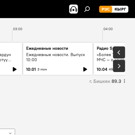
РУС
КЫРГ
03:00
04:00
Ежедневные новости
Радио Sputnik Кыр
өрдүн
Ежедневные новости. Выпуск
«Более 1200 сёл в 
отуу
10:00
МЧС — о климате, 
системе оповещен
10:01
10:04
3 мин
49 мин
населения
г. Бишкек
89.3