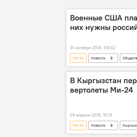
Военные США пла
них нужны росси
31 октября 2019, 09:02
Ми-24
Новости
Общест
вертолет
В Кыргызстан пе
вертолеты Ми-24
29 апреля 2015, 15:13
Ми-24
Новости
Кыргыз
Кант
День Победы