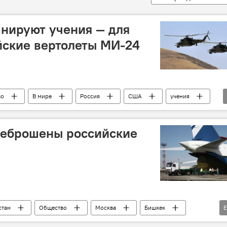
нируют учения — для
йские вертолеты МИ-24
во
В мире
Россия
США
учения
реброшены российские
стан
Общество
Москва
Бишкек
Су-25СМ
Ми-8
Ан-124-100
самолет