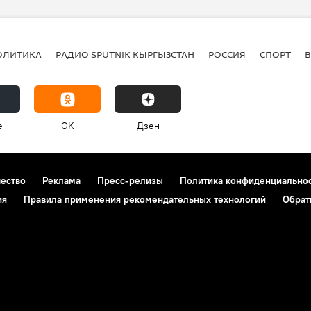
-летие Победы в Великой Отечественной войне
Россия
ОЛИТИКА
РАДИО SPUTNIK КЫРГЫЗСТАН
РОССИЯ
СПОРТ
e
OK
Дзен
чество
Реклама
Пресс-релизы
Политика конфиденциально
ия
Правила применения рекомендательных технологий
Обрат