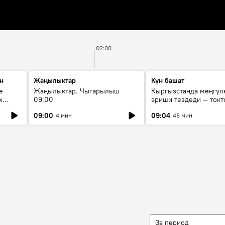
02:00
н
Жаңылыктар
Күн башат
е
Жаңылыктар. Чыгарылыш
Кыргызстанда мөңгүл
х
09:00
эриши тездеди — токт
мүмкүн эмеспи?
09:00
09:04
4 мин
46 мин
За период