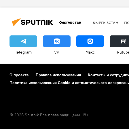
парад
вертолет
70
Кыргызстан
КЫРГЫЗСТАН
П
Telegram
VK
Макс
Rutub
О проекте
Правила использования
Контакты и сотрудни
Политика использования Cookie и автоматического логирован
© 2026 Sputnik Все права защищены. 18+