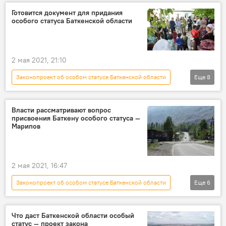
Политика
Баткенская область
Готовится документ для придания
особого статуса Баткенской области
статус
проект
Жогорку Кенеш
2 мая 2021, 21:10
Законопроект об особом статусе Баткенской области
Еще
8
Конфликт на границе с Таджикистаном
Новости
Общество
Кыргызстан
Власти рассматривают вопрос
присвоения Баткену особого статуса —
Политика
Баткен
статус
Марипов
Улукбек Марипов
2 мая 2021, 16:47
Законопроект об особом статусе Баткенской области
Еще
6
Конфликт на границе с Таджикистаном
Новости
Общество
Кыргызстан
Что даст Баткенской области особый
статус — проект закона