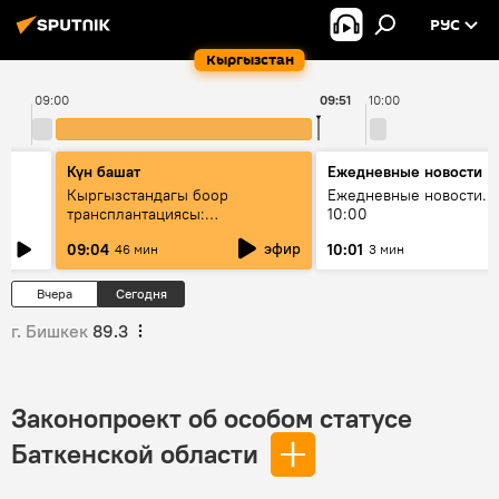
РУС
Кыргызстан
09:00
09:51
10:00
Күн башат
Ежедневные новости
Кыргызстандагы боор
Ежедневные новости. 
трансплантациясы:
10:00
жетишкендиктер жана өнүгүү
эфир
09:04
10:01
46 мин
3 мин
келечеги
Вчера
Сегодня
г. Бишкек
89.3
Законопроект об особом статусе
Баткенской области