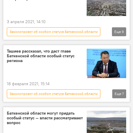
Баткен
статус
3 апреля 2021, 14:10
Законопроект об особом статусе Баткенской области
Еще
9
Новости
Общество
Кыргызстан
Баткенская область
статус
Ташиев рассказал, что даст главе
Баткенской области особый статус
полномочия
регионы
региона
правительство
развитие
18 февраля 2021, 15:14
Законопроект об особом статусе Баткенской области
Еще
7
Новости
Общество
Кыргызстан
Политика
Баткенская область
Баткенской области могут придать
особый статус — власти рассматривают
Камчыбек Ташиев
статус
вопрос