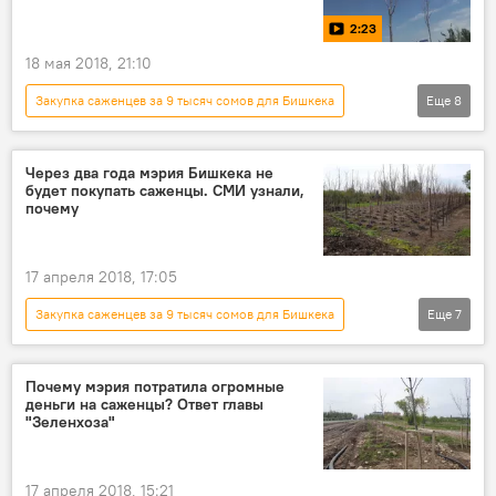
уголовное дело
саженцы
2:23
18 мая 2018, 21:10
Закупка саженцев за 9 тысяч сомов для Бишкека
Еще
8
Общество
Новости
видео
Кыргызстан
Мультимедиа
Бишкек
Через два года мэрия Бишкека не
будет покупать саженцы. СМИ узнали,
журналист
саженцы
почему
17 апреля 2018, 17:05
Закупка саженцев за 9 тысяч сомов для Бишкека
Еще
7
Общество
Новости
Кыргызстан
Бишкек
МП "Бишкекзеленстрой"
Почему мэрия потратила огромные
деньги на саженцы? Ответ главы
деревья
саженцы
"Зеленхоза"
17 апреля 2018, 15:21