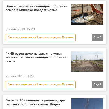
Бишкек
саженцы
Вместо засохших саженцев по 9 тысяч
сомов в Бишкеке посадят новые
6 июня 2018, 15:23
Закупка саженцев за 9 тысяч сомов для Бишкека
Еще
7
Общество
Новости
Кыргызстан
Бишкек
МП "Зеленхоз"
саженцы
ГКНБ завел дело по факту покупки
мэрией Бишкека саженцев по 9 тысяч
цена
сомов
28 мая 2018, 11:24
Закупка саженцев за 9 тысяч сомов для Бишкека
Еще
9
Общество
Новости
Кыргызстан
Происшествия
Бишкек
Засохли 28 саженцев, купленных для
Бишкека по 9 тысяч сомов. Видео
Мэрия города Бишкек
ГКНБ