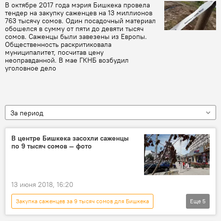
В октябре 2017 года мэрия Бишкека провела
тендер на закупку саженцев на 13 миллионов
763 тысячу сомов. Один посадочный материал
обошелся в сумму от пяти до девяти тысяч
сомов. Саженцы были завезены из Европы.
Общественность раскритиковала
муниципалитет, посчитав цену
неоправданной. В мае ГКНБ возбудил
уголовное дело
За период
В центре Бишкека засохли саженцы
по 9 тысяч сомов — фото
13 июня 2018, 16:20
Закупка саженцев за 9 тысяч сомов для Бишкека
Еще
5
Общество
Новости
Кыргызстан