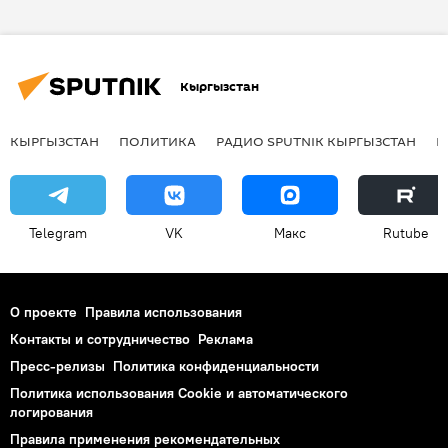
Бишкек
Мэрия города Бишкек
МП "Бишкекзеленстрой"
саженцы
Кыргызстан
государственные закупки
КЫРГЫЗСТАН
ПОЛИТИКА
РАДИО SPUTNIK КЫРГЫЗСТАН
Р
Telegram
VK
Макс
Rutube
О проекте
Правила использования
Контакты и сотрудничество
Реклама
Пресс-релизы
Политика конфиденциальности
Политика использования Cookie и автоматического
логирования
Правила применения рекомендательных