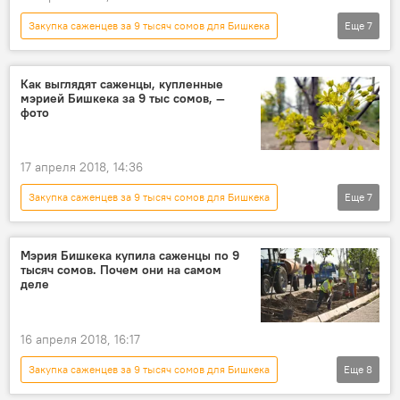
Закупка саженцев за 9 тысяч сомов для Бишкека
Еще
7
Общество
Новости
Кыргызстан
Бишкек
Мэрия города Бишкек
Как выглядят саженцы, купленные
мэрией Бишкека за 9 тыс сомов, —
МП "Бишкекзеленстрой"
саженцы
фото
17 апреля 2018, 14:36
Закупка саженцев за 9 тысяч сомов для Бишкека
Еще
7
Общество
Новости
Кыргызстан
экономика
Бишкек
Мэрия Бишкека купила саженцы по 9
тысяч сомов. Почем они на самом
МП "Бишкекзеленстрой"
саженцы
деле
16 апреля 2018, 16:17
Закупка саженцев за 9 тысяч сомов для Бишкека
Еще
8
Общество
Новости
Кыргызстан