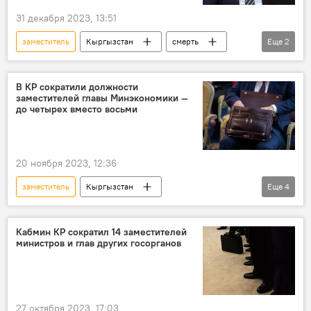
31 декабря 2023, 13:51
заместитель
Кыргызстан
смерть
Еще
2
омбудсмен
Шухрат Айтиев
В КР сократили должности
заместителей главы Минэкономики —
до четырех вместо восьми
20 ноября 2023, 12:36
заместитель
Кыргызстан
Еще
4
Министерство экономики и коммерции КР
сокращение
увольнение
Кабмин КР сократил 14 заместителей
министров и глав других госорганов
должность
27 октября 2023, 17:03