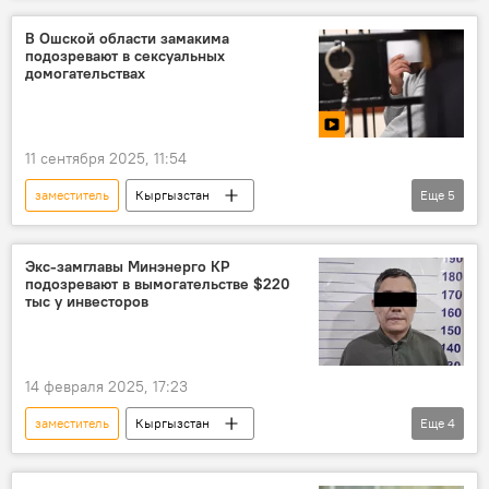
коррупция
земля
продажа
В Ошской области замакима
подозревают в сексуальных
задержание
домогательствах
11 сентября 2025, 11:54
заместитель
Кыргызстан
Еще
5
Ошская область
домогательство
задержание
аким
МВД
Экс-замглавы Минэнерго КР
подозревают в вымогательстве $220
видео
тыс у инвесторов
14 февраля 2025, 17:23
заместитель
Кыргызстан
Еще
4
Министерство энергетики КР
вымогательство
инвесторы
фото