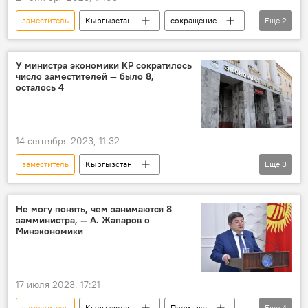
заместитель
Кыргызстан
сокращение
Еще
2
оптимизация
министр
У министра экономики КР сократилось
число заместителей — было 8,
осталось 4
14 сентября 2023, 11:32
заместитель
Кыргызстан
Еще
3
Министерство экономики и коммерции КР
министр
сокращение
Не могу понять, чем занимаются 8
замминистра, — А. Жапаров о
Минэкономики
17 июля 2023, 17:21
заместитель
Кыргызстан
Политика
Еще
4