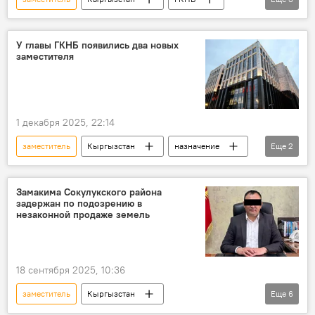
поставка
Садыр Жапаров
указ
У главы ГКНБ появились два новых
заместителя
1 декабря 2025, 22:14
заместитель
Кыргызстан
назначение
Еще
2
ГКНБ
кадровые назначения
Замакима Сокулукского района
задержан по подозрению в
незаконной продаже земель
18 сентября 2025, 10:36
заместитель
Кыргызстан
Еще
6
Сокулукский район
аким