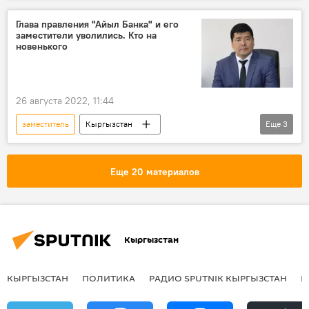
Глава правления "Айыл Банка" и его
заместители уволились. Кто на
новенького
26 августа 2022, 11:44
заместитель
Кыргызстан
Еще
3
ОАО "Айыл Банк"
кадровые назначения
председатель
Еще 20 материалов
Кыргызстан
КЫРГЫЗСТАН
ПОЛИТИКА
РАДИО SPUTNIK КЫРГЫЗСТАН
Р