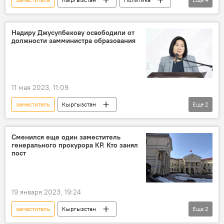
Акылбек Жапаров
Министерство экономики и коммерции КР
Надиру Джусупбекову освободили от
должности замминистра образования
министр
критика
11 мая 2023, 11:09
заместитель
Кыргызстан
Еще
2
Надира Джусупбекова
должность
Сменился еще один заместитель
генерального прокурора КР. Кто занял
пост
19 января 2023, 19:24
заместитель
Кыргызстан
Еще
2
Генеральная прокуратура
назначение