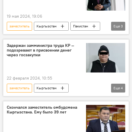
19 мая 2024, 19:06
заместитель
Кыргызстан
Пакистан
Еще
3
премьер-министр
студенты
помощь
Задержан замминистра труда КР —
подозревают в присвоении денег
через госзакупки
22 февраля 2024, 10:55
заместитель
Кыргызстан
Еще
4
Министерство труда, социального обеспечения и миграции КР
задержание
государственные закупки
Скончался заместитель омбудсмена
Кыргызстана. Ему было 39 лет
коррупция