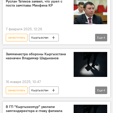
Руслан Татиков заявил, что ушел с
поста замглавы Минфина КР
7 февраля 2025, 12:26
заместитель
Кыргызстан
Еще
4
Министерство финансов КР
Руслан Татиков
отставка
должность
Замминистра обороны Кыргызстана
назначен Владимир Шадыканов
16 января 2025, 10:47
заместитель
Кыргызстан
Еще
4
Министерство обороны КР
назначение
Владимир Шадыканов
кадры
В ГП "Кыргызкомур" уволили
замгендиректора и главу филиала