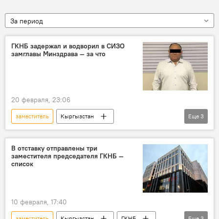
За период
ГКНБ задержал и водворил в СИЗО
замглавы Минздрава — за что
20 февраля, 23:06
заместитель
Кыргызстан
Еще
3
Рыспек Сыдыгалиев
задержание
ГКНБ
В отставку отправлены три
заместителя председателя ГКНБ —
список
10 февраля, 17:40
заместитель
Кыргызстан
ГКНБ
Еще
3