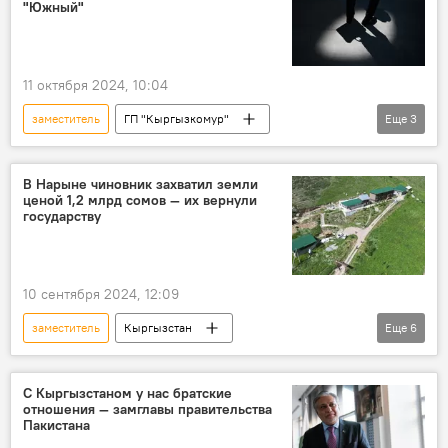
"Южный"
11 октября 2024, 10:04
заместитель
ГП "Кыргызкомур"
Еще
3
ледники
нарушения
энергетика
инвесторы
В Нарыне чиновник захватил земли
ценой 1,2 млрд сомов — их вернули
государству
10 сентября 2024, 12:09
заместитель
Кыргызстан
Еще
6
Нарынская область
земля
участок
захват
губернатор
ГКНБ
С Кыргызстаном у нас братские
отношения — замглавы правительства
Пакистана