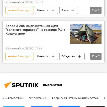
23 сентября 2020, 13:57
зеленый коридор
Новости
Азия
Еще
8
В мире
Общество
Кыргызстан
миграция
Казахстан
МИД
Более 3 200 кыргызстанцев ждут
"зеленого коридора" на границе РФ с
мигранты
Россия
Казахстаном
22 сентября 2020, 11:27
зеленый коридор
Новости
Общество
Еще
7
Россия
В мире
Казахстан
граница
кыргызстанцы
возвращение
Кыргызстан
Кыргызстан
КЫРГЫЗСТАН
ПОЛИТИКА
РАДИО SPUTNIK КЫРГЫЗСТАН
Р