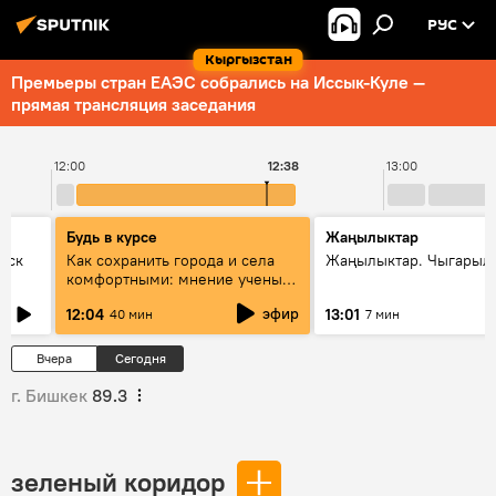
РУС
Кыргызстан
Премьеры стран ЕАЭС собрались на Иссык-Куле —
прямая трансляция заседания
12:00
12:38
13:00
Будь в курсе
Жаңылыктар
уск
Как сохранить города и села
Жаңылыктар. Чыгарыл
комфортными: мнение ученых
Евразии
эфир
12:04
13:01
40 мин
7 мин
Вчера
Сегодня
г. Бишкек
89.3
зеленый коридор