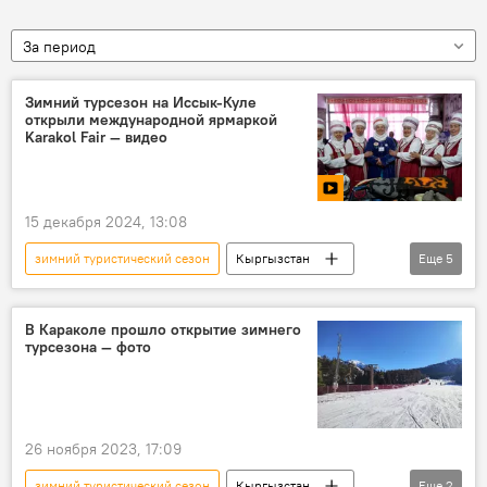
За период
Зимний турсезон на Иссык-Куле
открыли международной ярмаркой
Karakol Fair — видео
15 декабря 2024, 13:08
зимний туристический сезон
Кыргызстан
Еще
5
Каракол
Иссык-Куль
ярмарка
открытие
видео
В Караколе прошло открытие зимнего
турсезона — фото
26 ноября 2023, 17:09
зимний туристический сезон
Кыргызстан
Еще
2