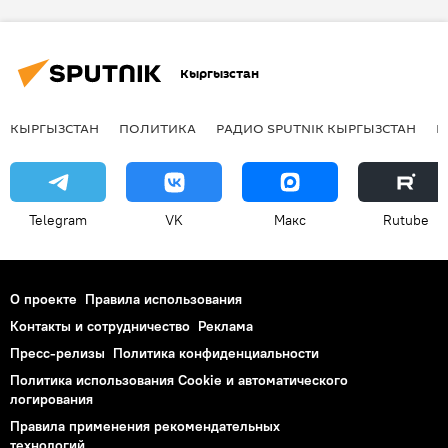
горнолыжная база "Каракол"
спорт
Министерство культуры, информации, спорта и молодежной политики КР
Кыргызстан
КЫРГЫЗСТАН
ПОЛИТИКА
РАДИО SPUTNIK КЫРГЫЗСТАН
Р
Telegram
VK
Макс
Rutube
О проекте
Правила использования
Контакты и сотрудничество
Реклама
Пресс-релизы
Политика конфиденциальности
Политика использования Cookie и автоматического
логирования
Правила применения рекомендательных
технологий