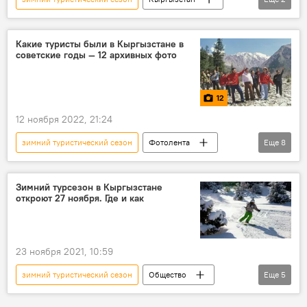
Каракол
открытие
Какие туристы были в Кыргызстане в
советские годы — 12 архивных фото
12
12 ноября 2022, 21:24
зимний туристический сезон
Фотолента
Еще
8
фото
туристы
СССР
архивные фотографии
Кыргызстан
Зимний турсезон в Кыргызстане
откроют 27 ноября. Где и как
горы
туризм
зимний отдых
23 ноября 2021, 10:59
зимний туристический сезон
Общество
Еще
5
Новости
Кыргызстан