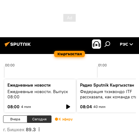
РУС
Кыргызстан
00:00
01:00
Ежедневные новости
Радио Sputnik Кыргызстан
Ежедневные новости. Выпуск
Федерация тхэквондо ITF
08:00
рассказала, как команда ста
жертвой мошенников
08:00
08:04
4 мин
40 мин
Вчера
Сегодня
К эфиру
г. Бишкек
89.3