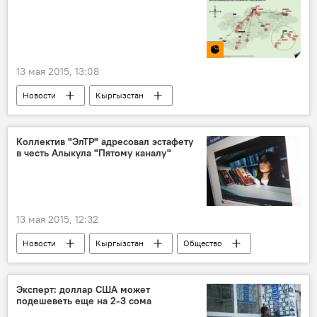
13 мая 2015, 13:08
Новости
Кыргызстан
Инфографика
Общество
кумысолечение
Коллектив "ЭлТР" адресовал эстафету
в честь Алыкула "Пятому каналу"
Туристический сезон — 2015 в Кыргызстане
кумыс
13 мая 2015, 12:32
Новости
Кыргызстан
Общество
Алыкул Осмонов
ЭлТР
Пятый канал
Эксперт: доллар США может
подешеветь еще на 2-3 сома
Столетию Алыкула Осмонова посвящается