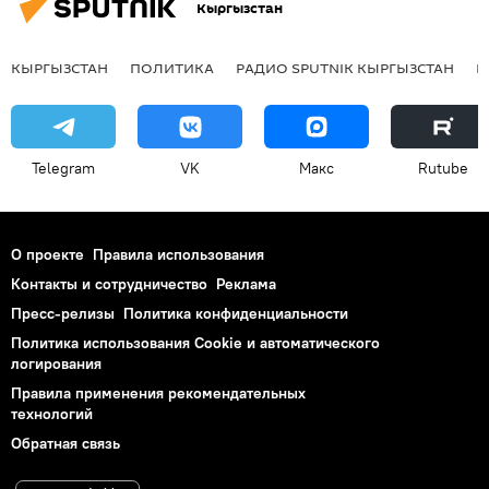
Кыргызстан
КЫРГЫЗСТАН
ПОЛИТИКА
РАДИО SPUTNIK КЫРГЫЗСТАН
Р
Telegram
VK
Макс
Rutube
О проекте
Правила использования
Контакты и сотрудничество
Реклама
Пресс-релизы
Политика конфиденциальности
Политика использования Cookie и автоматического
логирования
Правила применения рекомендательных
технологий
Обратная связь