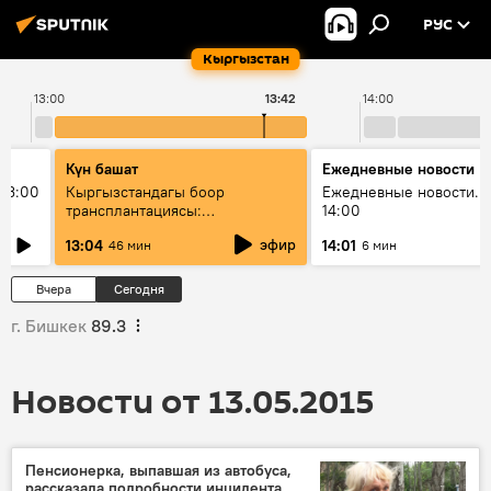
РУС
Кыргызстан
13:00
13:42
14:00
Күн башат
Ежедневные новости
13:00
Кыргызстандагы боор
Ежедневные новости. 
трансплантациясы:
14:00
жетишкендиктер жана өнүгүү
эфир
13:04
14:01
46 мин
6 мин
келечеги
Вчера
Сегодня
г. Бишкек
89.3
Новости от 13.05.2015
Пенсионерка, выпавшая из автобуса,
рассказала подробности инцидента