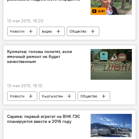
0:41
13 мая 2015, 18:20
Новости
видео
Общество
Кулматов: головы полетят, если
ямочный ремонт не будет
качественным
13 мая 2015, 18:10
Новости
Кыргызстан
Общество
Бишкек
Кубанычбек Кулматов
Мэрия города Бишкек
Сариев: первый агрегат на ВНК ГЭС
планируется ввести в 2016 году