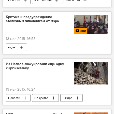
Новости
Кыргызстан
Общество
Происшествия
Бишкек
Канатбек Анарбаев
Валентина Пермякова
Критика и предупреждение
столичным чиновникам от мэра
автобус
2:10
13 мая 2015, 16:58
видео
Из Непала эвакуировали еще одну
кыргызстанку
13 мая 2015, 16:24
Новости
Общество
В мире
Землетрясение в Непале
Зарина Осмоналиева