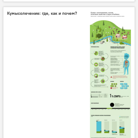
ГКНБ
джихад
профилактика
Кумысолечение: где, как и почем?