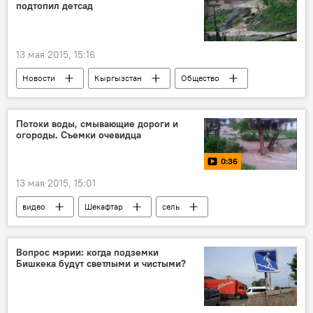
подтопил детсад
Селевой поток
13 мая 2015, 15:16
Новости
Кыргызстан
Общество
Происшествия
Шекафтар
Тимур Таиров
сель
дождь
Потоки воды, смывающие дороги и
огороды. Съемки очевидца
ливень
0:36
13 мая 2015, 15:01
видео
Шекафтар
сель
дождь
Вопрос мэрии: когда подземки
Бишкека будут светлыми и чистыми?