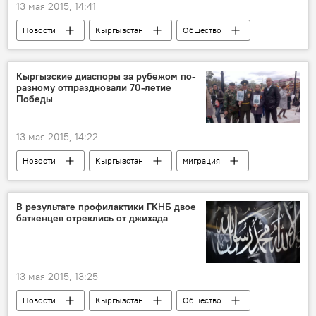
13 мая 2015, 14:41
Новости
Кыргызстан
Общество
Бишкек
Мэрия города Бишкек
подземный переход
Кыргызские диаспоры за рубежом по-
разному отпраздновали 70-летие
Победы
13 мая 2015, 14:22
Новости
Кыргызстан
миграция
Ассоциация "Замандаш"
70-летие Победы в Великой Отечественной войне
В результате профилактики ГКНБ двое
баткенцев отреклись от джихада
13 мая 2015, 13:25
Новости
Кыргызстан
Общество