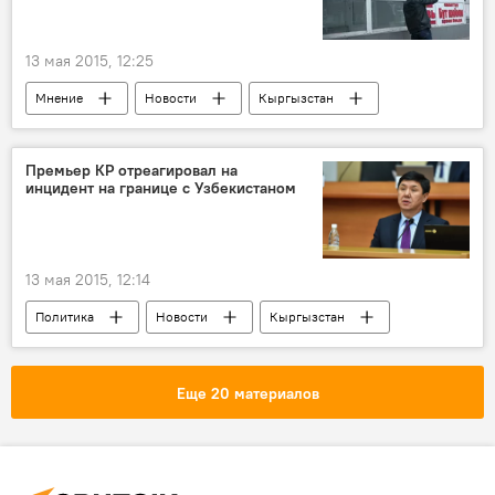
13 мая 2015, 12:25
Мнение
Новости
Кыргызстан
экономика
Нургуль Акимова
Национальный банк КР
курс валют
Премьер КР отреагировал на
инцидент на границе с Узбекистаном
доллар
13 мая 2015, 12:14
Политика
Новости
Кыргызстан
Общество
Темир Сариев
Государственная пограничная служба КР
Еще 20 материалов
Происшествия на государственной границе