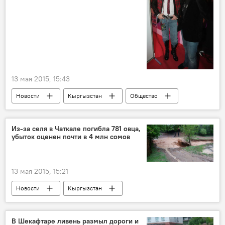
13 мая 2015, 15:43
Новости
Кыргызстан
Общество
Культура
Мэрия города Бишкек
День матери
Из-за селя в Чаткале погибла 781 овца,
убыток оценен почти в 4 млн сомов
13 мая 2015, 15:21
Новости
Кыргызстан
Происшествия
Мамырбек Мырзабеков
Государственная инспекция по ветеринарной и фитосанитарной безопасности
В Шекафтаре ливень размыл дороги и