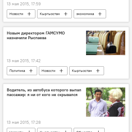
13 мая 2015, 17:59
Новости
Кыргызстан
экономика
Общество
Строительство Верхне-Нарынского каскада ГЭС
Новым директором ГАМСУМО
назначили Рыспаева
Темир Сариев
Верхне-Нарынский каскад ГЭС
строительство
13 мая 2015, 17:42
Политика
Новости
Кыргызстан
Темир Сариев
Накен Касиев
Бакыт Рыспаев
Водитель, из автобуса которого выпал
пассажир: я ни от кого не скрывался
Государственное агентство по делам местного самоуправления и межэтнических отношений
13 мая 2015, 17:28