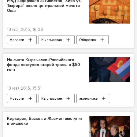
МВД задержало активистов "Хизб ут-
Тахрира" возле центральной мечети
Министерство иностранных дел КР
Оша
Посольство Кыргызстана в Индии
Кыргызстан
13 мая 2015, 16:08
Новости
Кыргызстан
Общество
Ош
Министерство внутренних дел КР
Хизб ут-Тахрир
мечеть
На счета Кыргызско-Российского
фонда поступил второй транш в $50
млн
13 мая 2015, 15:51
Новости
Кыргызстан
экономика
Общество
Алмаз Айбалаев
инвестиции
транш
Киркоров, Басков и Жасмин выступят
в Бишкеке
Российско-кыргызский фонд развития