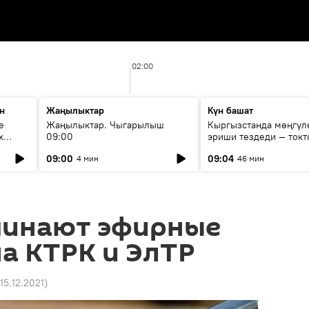
02:00
н
Жаңылыктар
Күн башат
е
Жаңылыктар. Чыгарылыш
Кыргызстанда мөңгүл
х
09:00
эриши тездеди — токт
мүмкүн эмеспи?
09:00
09:04
4 мин
46 мин
чинают эфирные
а КТРК и ЭлТР
 15.12.2021
)