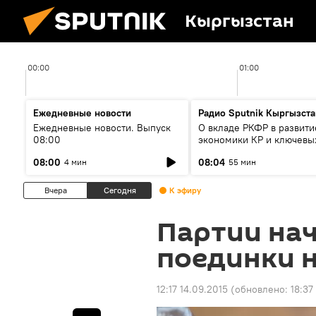
Кыргызстан
00:00
01:00
Ежедневные новости
Радио Sputnik Кыргызста
Ежедневные новости. Выпуск
О вкладе РКФР в развити
08:00
экономики КР и ключевы
секторах до 2030 года
08:00
08:04
4 мин
55 мин
Вчера
Сегодня
К эфиру
Партии на
поединки н
12:17 14.09.2015
(обновлено:
18:37