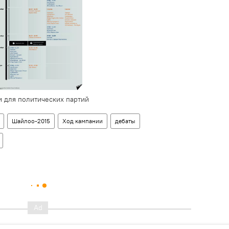
 для политических партий
Шайлоо-2015
Ход кампании
дебаты