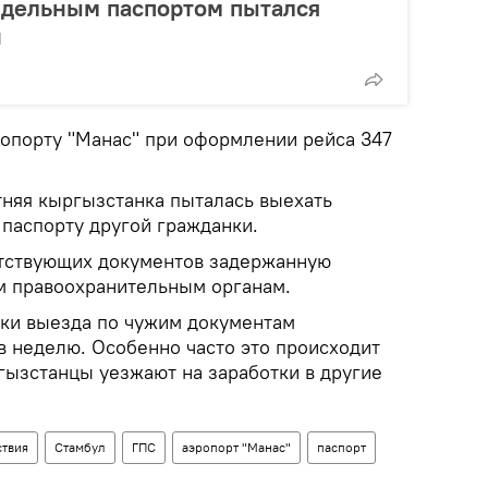
ддельным паспортом пытался
н
опорту "Манас" при оформлении рейса 347
няя кыргызстанка пыталась выехать
 паспорту другой гражданки.
тствующих документов задержанную
м правоохранительным органам.
тки выезда по чужим документам
в неделю. Особенно часто это происходит
гызстанцы уезжают на заработки в другие
твия
Стамбул
ГПС
аэропорт "Манас"
паспорт