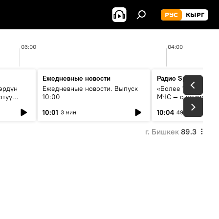
РУС
КЫРГ
03:00
04:00
Ежедневные новости
Радио Sputnik Кыр
өрдүн
Ежедневные новости. Выпуск
«Более 1200 сёл в 
отуу
10:00
МЧС — о климате, 
системе оповещен
10:01
10:04
3 мин
49 мин
населения
г. Бишкек
89.3