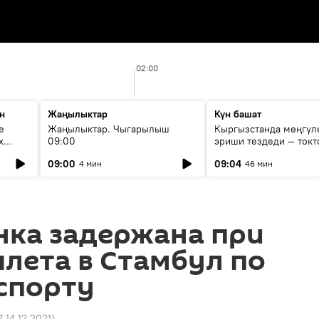
02:00
н
Жаңылыктар
Күн башат
е
Жаңылыктар. Чыгарылыш
Кыргызстанда мөңгүл
х
09:00
эриши тездеди — токт
мүмкүн эмеспи?
09:00
09:04
4 мин
46 мин
нка задержана при
лета в Стамбул по
спорту
7 14.12.2021
)