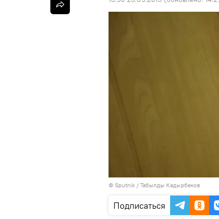
©
Sputnik / Табылды Кадырбеков
Подписаться