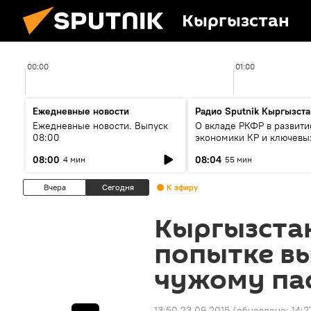
Кыргызстан
00:00
01:00
Ежедневные новости
Радио Sputnik Кыргызста
Ежедневные новости. Выпуск
О вкладе РКФР в развити
08:00
экономики КР и ключевы
секторах до 2030 года
08:00
08:04
4 мин
55 мин
Вчера
Сегодня
К эфиру
Кыргызста
попытке вы
чужому па
13:50 23.09.2015
(обновлено:
14:2