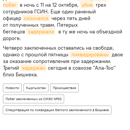
побег
в ночь с 11 на 12 октября,
убив
трех
сотрудников ГСИН. Еще один раненый
офицер
скончался
через пять дней
от полученных травм. Пятерых
беглецов
задержали
в ту же ночь на объездной
дороге.
Четверо заключенных оставались на свободе,
однако с прошлой пятницы
ликвидированы
двое
за оказание сопротивления при задержании.
Третий
задержан
сегодня в совхозе "Ала-Тоо"
близ Бишкека.
Новости
Кыргызстан
Происшествия
Побег заключенных из СИЗО №50
Спецоперация по ликвидации беглого заключенного в Бишкеке