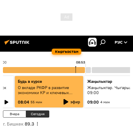
РУС
Кыргызстан
8:00
08:53
Будь в курсе
Жаңылыктар
уск
О вкладе РКФР в развитие
Жаңылыктар. Чыгары
экономики КР и ключевых
09:00
секторах до 2030 года
эфир
08:04
09:00
55 мин
4 мин
Вчера
Сегодня
г. Бишкек
89.3