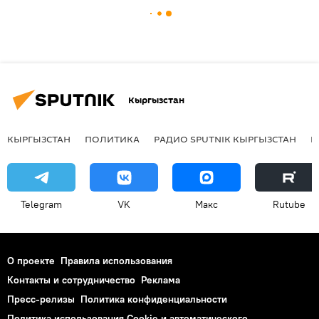
Кыргызстан
КЫРГЫЗСТАН
ПОЛИТИКА
РАДИО SPUTNIK КЫРГЫЗСТАН
Р
Telegram
VK
Макс
Rutube
О проекте
Правила использования
Контакты и сотрудничество
Реклама
Пресс-релизы
Политика конфиденциальности
Политика использования Cookie и автоматического