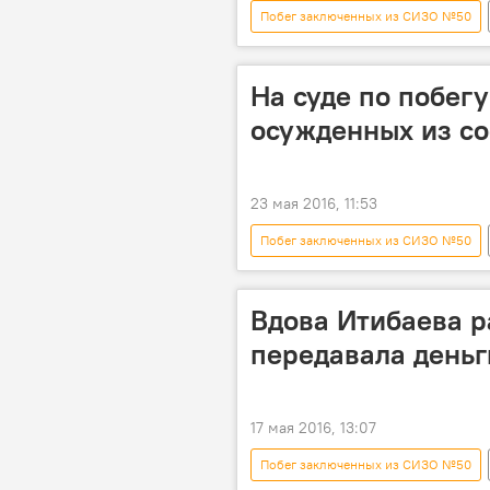
Побег заключенных из СИЗО №50
СИЗО №50
суд
те
На суде по побег
осужденных из со
23 мая 2016, 11:53
Побег заключенных из СИЗО №50
СИЗО №50
суд
по
Вдова Итибаева р
передавала день
17 мая 2016, 13:07
Побег заключенных из СИЗО №50