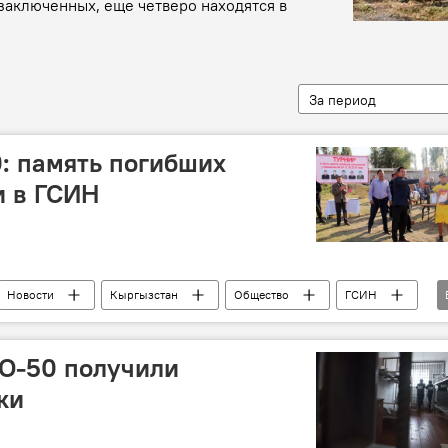
аключенных, еще четверо находятся в
За период
: память погибших
и в ГСИН
Новости
Кыргызстан
Общество
ГСИН
О-50 получили
ки