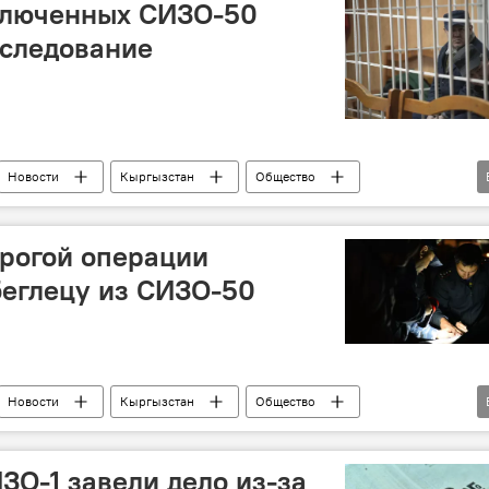
аключенных СИЗО-50
оследование
Новости
Кыргызстан
Общество
суд
заключение
побег
рогой операции
беглецу из СИЗО-50
Новости
Кыргызстан
Общество
заключенные
беглец
ЗО-1 завели дело из-за