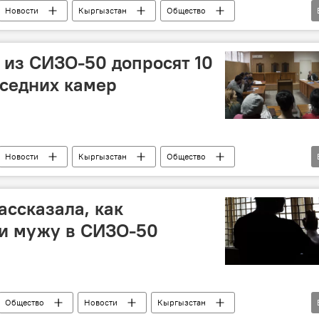
Новости
Кыргызстан
Общество
рроризм
побег
у из СИЗО-50 допросят 10
седних камер
Новости
Кыргызстан
Общество
бег
ассказала, как
ги мужу в СИЗО-50
Общество
Новости
Кыргызстан