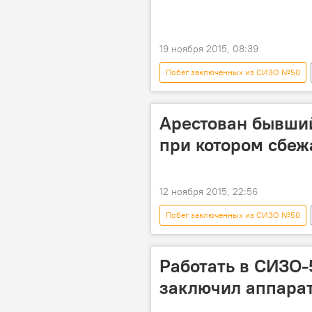
19 ноября 2015, 08:39
Побег заключенных из СИЗО №50
Мэрия города Бишкек
восст
Арестован бывши
при котором сбеж
12 ноября 2015, 22:56
Побег заключенных из СИЗО №50
Алик Мамыркулов
Иманкул 
СИЗО №50
уголовное дело
Работать в СИЗО-
заключил аппара