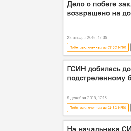
Дело о побеге з
возвращено на д
28 января 2016, 17:39
Побег заключенных из СИЗО №50
СИЗО №50
уголовное дело
доследование
ГСИН добилась до
подстреленному 
9 декабря 2015, 17:18
Побег заключенных из СИЗО №50
Эдиль Абдрахманов
ГСИН
На начальника СИ