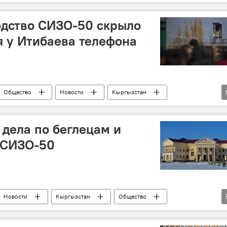
50
суд
побег
одство СИЗО-50 скрыло
 у Итибаева телефона
Общество
Новости
Кыргызстан
СИЗО №50
суд
побег
 дела по беглецам и
 СИЗО-50
Новости
Кыргызстан
Общество
аключенные
побег