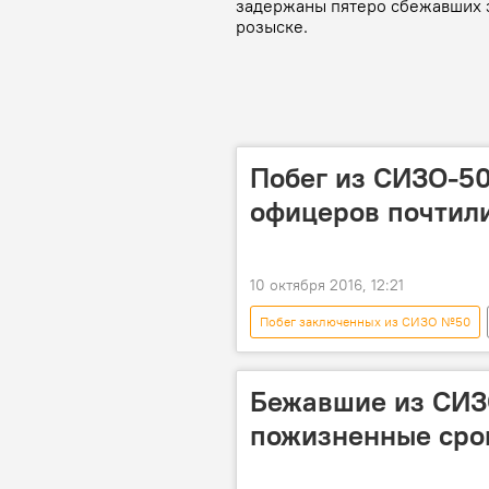
задержаны пятеро сбежавших з
розыске.
Побег из СИЗО-50
офицеров почтил
10 октября 2016, 12:21
Побег заключенных из СИЗО №50
память
побег
Бежавшие из СИЗ
пожизненные сро