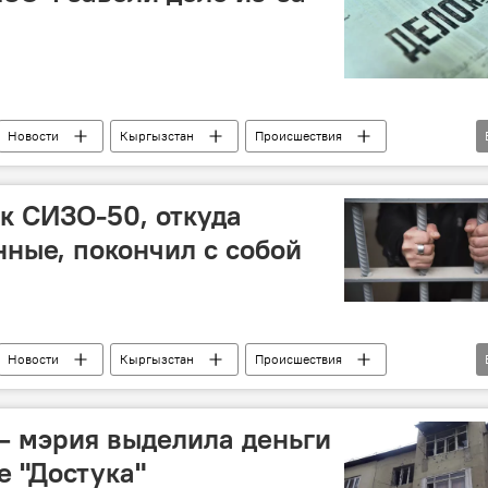
Новости
Кыргызстан
Происшествия
ая прокуратура
смерть
к СИЗО-50, откуда
ные, покончил с собой
Новости
Кыргызстан
Происшествия
ГСИН
СИЗО №50
— мэрия выделила деньги
е "Достука"