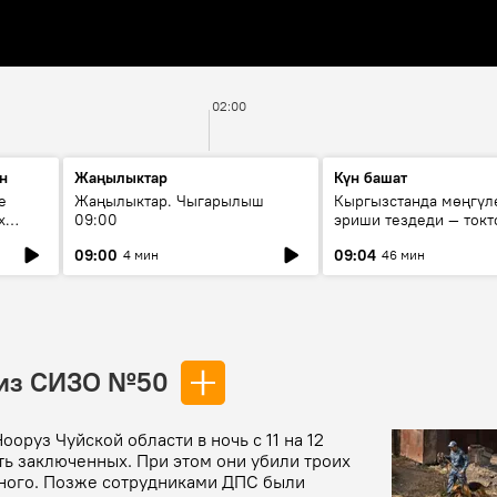
02:00
н
Жаңылыктар
Күн башат
е
Жаңылыктар. Чыгарылыш
Кыргызстанда мөңгүл
х
09:00
эриши тездеди — токт
мүмкүн эмеспи?
09:00
09:04
4 мин
46 мин
 из СИЗО №50
руз Чуйской области в ночь с 11 на 12
ть заключенных. При этом они убили троих
дного. Позже сотрудниками ДПС были