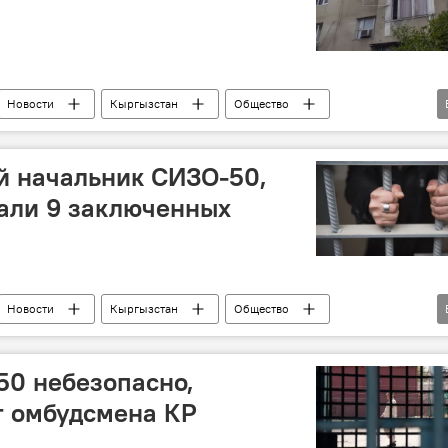
Новости
Кыргызстан
Общество
ановление
спецоперация
беглец
й начальник СИЗО-50,
али 9 заключенных
Новости
Кыргызстан
Общество
Тельтаев
СИЗО №1
ГУВД Бишкека
ГСИН
заключенные
побег
50 небезопасно,
т омбудсмена КР