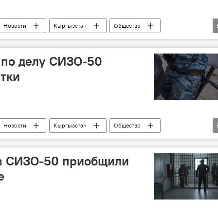
Новости
Кыргызстан
Общество
террорист
срок
побег
 по делу СИЗО-50
тки
Новости
Кыргызстан
Общество
50
суд
побег
из СИЗО-50 приобщили
е