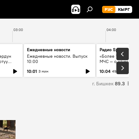
РУС
КЫРГ
03:00
04:00
Ежедневные новости
Радио Sputnik Кыр
өрдүн
Ежедневные новости. Выпуск
«Более 1200 сёл в 
отуу
10:00
МЧС — о климате, 
системе оповещен
10:01
10:04
3 мин
49 мин
населения
г. Бишкек
89.3