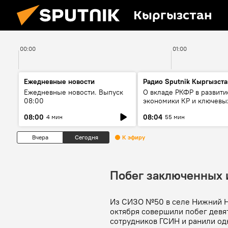
Кыргызстан
00:00
01:00
Ежедневные новости
Радио Sputnik Кыргызста
Ежедневные новости. Выпуск
О вкладе РКФР в развити
08:00
экономики КР и ключевы
секторах до 2030 года
08:00
08:04
4 мин
55 мин
Вчера
Сегодня
К эфиру
Побег заключенных
Из СИЗО №50 в селе Нижний Ноо
октября совершили побег девя
сотрудников ГСИН и ранили о