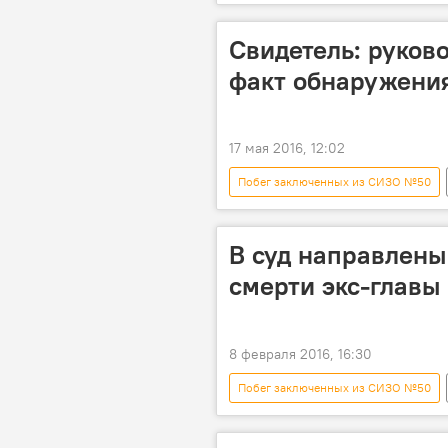
Алтынбек Итибаев
СИЗО №
Свидетель: руков
факт обнаружения
17 мая 2016, 12:02
Побег заключенных из СИЗО №50
Алтынбек Итибаев
ГСИН
В суд направлены
смерти экс-главы
8 февраля 2016, 16:30
Побег заключенных из СИЗО №50
Генеральная прокуратура
з