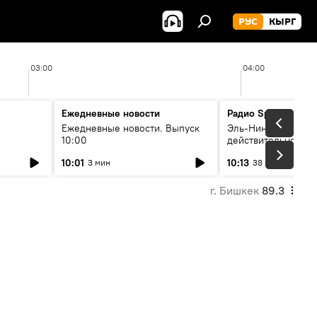
РУС
КЫРГ
03:00
04:00
Ежедневные новости
Радио Sputnik Кыр
Ежедневные новости. Выпуск
Эль-Ниньо, жара и 
10:00
действительно вли
 өнүгүү
погоду в Кыргызст
10:01
10:13
3 мин
38 мин
г. Бишкек
89.3