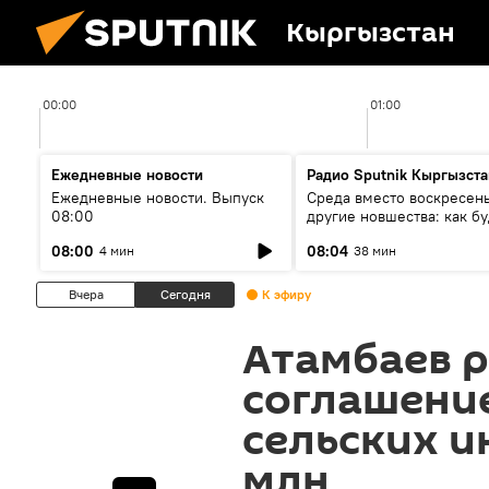
Кыргызстан
00:00
01:00
Ежедневные новости
Радио Sputnik Кыргызста
Ежедневные новости. Выпуск
Среда вместо воскресень
08:00
другие новшества: как бу
проходить выборы в КР?
08:00
08:04
4 мин
38 мин
Вчера
Сегодня
К эфиру
Атамбаев 
соглашение
сельских и
млн