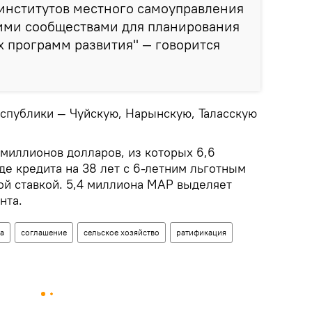
институтов местного самоуправления
оими сообществами для планирования
 программ развития" — говорится
еспублики — Чуйскую, Нарынскую, Таласскую
 миллионов долларов, из которых 6,6
де кредита на 38 лет с 6-летним льготным
ой ставкой. 5,4 миллиона МАР выделяет
нта.
а
соглашение
сельское хозяйство
ратификация