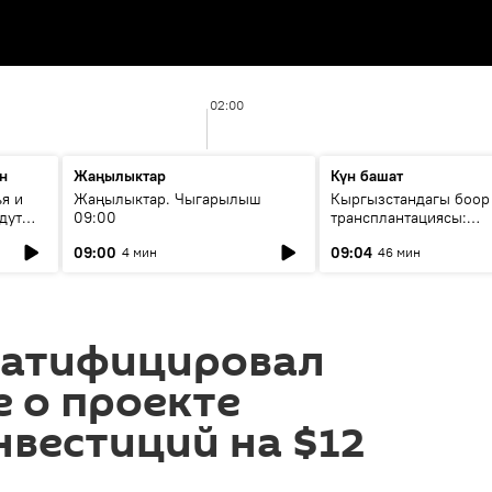
02:00
н
Жаңылыктар
Күн башат
я и
Жаңылыктар. Чыгарылыш
Кыргызстандагы боор
дут
09:00
трансплантациясы:
жетишкендиктер жана
09:00
09:04
4 мин
46 мин
келечеги
ратифицировал
 о проекте
нвестиций на $12