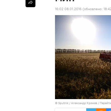
16:02 08.01.2016
(обновлено:
18:4
©
Sputnik
/ Александр Кряжев
/
Перейти