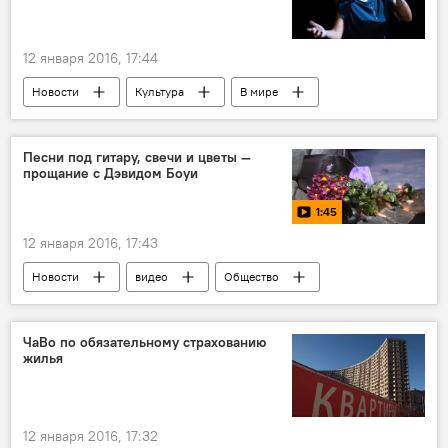
12 января 2016, 17:44
Новости
Культура
В мире
Раймонд Паулс
Татьяна Буланова
музыка
композитор
Песни под гитару, свечи и цветы —
прощание с Дэвидом Боуи
1:45
12 января 2016, 17:43
Новости
видео
Общество
В мире
Дэвид Боуи
память
кончина
музыкант
прощание
ЧаВо по обязательному страхованию
жилья
12 января 2016, 17:32