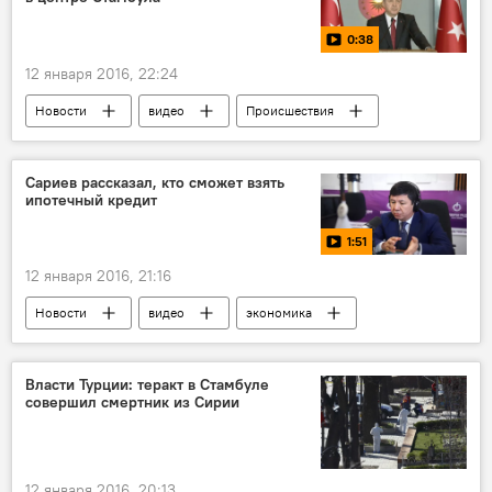
0:38
12 января 2016, 22:24
Новости
видео
Происшествия
В мире
Взрыв в центре Стамбула
Турция
Стамбул
Сариев рассказал, кто сможет взять
ипотечный кредит
Реджеп Тайип Эрдоган
теракт
1:51
12 января 2016, 21:16
Новости
видео
экономика
ипотечное кредитование
Государственная ипотека в Кыргызстане
Власти Турции: теракт в Стамбуле
совершил смертник из Сирии
Темир Сариев
12 января 2016, 20:13