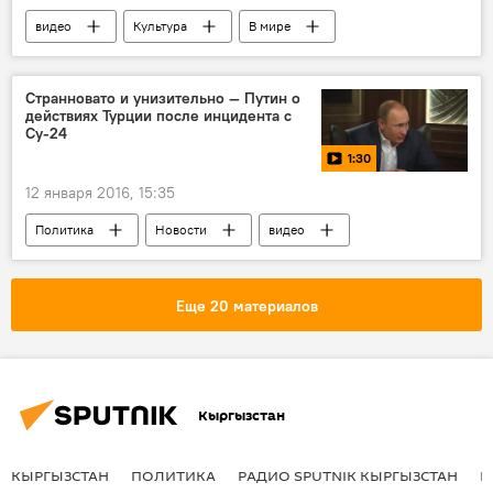
видео
Культура
В мире
Раймонд Паулс
композитор
Странновато и унизительно — Путин о
действиях Турции после инцидента с
Су-24
1:30
12 января 2016, 15:35
Политика
Новости
видео
В мире
Крушение российского самолета Су-24 в Сирии
Еще 20 материалов
Турция
Владимир Путин
НАТО
инцидент
истребитель
Су-24
Россия
Кыргызстан
КЫРГЫЗСТАН
ПОЛИТИКА
РАДИО SPUTNIK КЫРГЫЗСТАН
Р