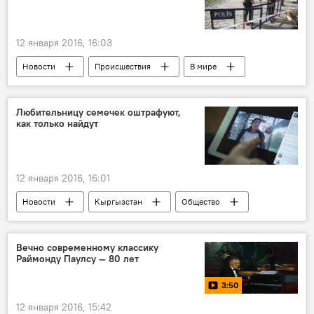
12 января 2016, 16:03
Новости
Происшествия
В мире
Стамбул
взрыв
гибель
терроризм
Взрыв в центре Стамбула
Любительницу семечек оштрафуют,
как только найдут
12 января 2016, 16:01
Новости
Кыргызстан
Общество
ГУВД Бишкека
штраф
Скандальное видео о девушке, щелкавшей семечки в парке
Вечно современному классику
Раймонду Паулсу — 80 лет
семечки
3:50
12 января 2016, 15:42