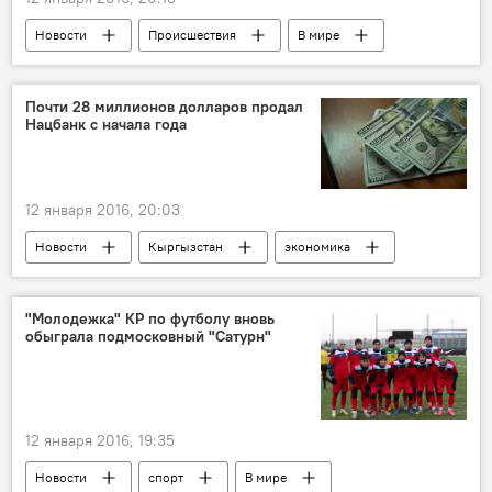
Новости
Происшествия
В мире
Взрыв в центре Стамбула
Турция
теракт
смертник
премьер
Почти 28 миллионов долларов продал
Нацбанк с начала года
заявление
12 января 2016, 20:03
Новости
Кыргызстан
экономика
Национальный банк
доллар
интервенция
объем
курс доллара
"Молодежка" КР по футболу вновь
обыграла подмосковный "Сатурн"
рост
12 января 2016, 19:35
Новости
спорт
В мире