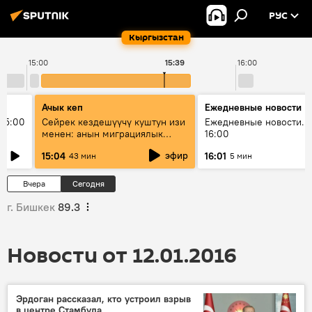
РУС
Кыргызстан
15:00
15:39
16:00
Ачык кеп
Ежедневные новости
15:00
Сейрек кездешүүчү куштун изи
Ежедневные новости. 
менен: анын миграциялык
16:00
жолу эмнеден кабар берет?
эфир
15:04
16:01
43 мин
5 мин
Вчера
Сегодня
г. Бишкек
89.3
Новости от 12.01.2016
Эрдоган рассказал, кто устроил взрыв
в центре Стамбула