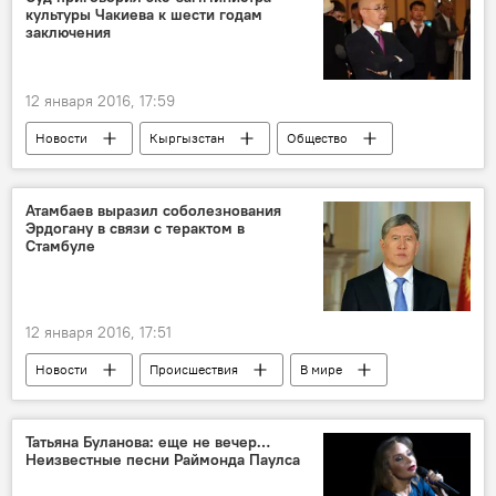
культуры Чакиева к шести годам
заключения
12 января 2016, 17:59
Новости
Кыргызстан
Общество
Задержание замминистра культуры Максата Чакиева за взятку
Максат Чакиев
Таалайбек Курманалиев
Атамбаев выразил соболезнования
Эрдогану в связи с терактом в
суд
решение
апелляция
Стамбуле
12 января 2016, 17:51
Новости
Происшествия
В мире
Взрыв в центре Стамбула
Стамбул
Алмазбек Атамбаев
Реджеп Тайип Эрдоган
Татьяна Буланова: еще не вечер…
Неизвестные песни Раймонда Паулса
взрыв
соболезнование