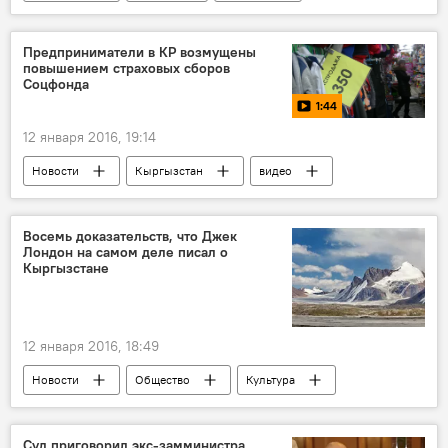
футбол
победа
молодежь
клуб
сборная
Кыргызстан
Предприниматели в КР возмущены
повышением страховых сборов
Россия
Соцфонда
1:44
12 января 2016, 19:14
Новости
Кыргызстан
видео
Общество
Бишкек
налоги
рынок
предприниматель
пенсия
Восемь доказательств, что Джек
Лондон на самом деле писал о
Кыргызстане
12 января 2016, 18:49
Новости
Общество
Культура
В мире
Джек Лондон
горы
природа
писатель
Кыргызстан
Суд приговорил экс-замминистра