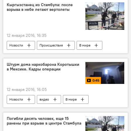
взрыв
Ранение
Кыргызстанец из Стамбула: после
взрыва в небе летают вертолеты
12 января 2016, 16:35
Новости
Происшествия
В мире
Взрыв в центре Стамбула
Стамбул
взрыв
гибель
кыргызстанцы
Штурм дома наркобарона Коротышки
в Мексике. Кадры операции
0:45
12 января 2016, 16:05
Новости
видео
В мире
Мексика
Хоакин Гусман Лоэра
задержание
операция
Погибли десять человек, еще 15
ранены при взрыве в центре Стамбула
наркобарон