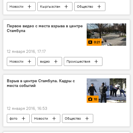
Новости
Кыргызстан
Общество
жилье
страхование
условия
ЧаВо — Часто задаваемые вопросы по актуальным темам
Первое видео с места взрыва в центре
Стамбула
ОСАГО в Кыргызстане
0:21
12 января 2016, 17:17
Новости
видео
Происшествия
В мире
Взрыв в центре Стамбула
Стамбул
взрыв
теракт
Взрыв в центре Стамбула. Кадры с
места событий
10
12 января 2016, 16:53
фото
Новости
Общество
Взрыв в центре Стамбула
Стамбул