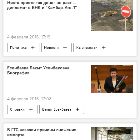
Тайырбек Сарпашев
Нурбек Токтакунов
Никто просто так денег не даст —
дипломат о ВНК и "Камбар-Ате-1"
ГРС
биометрика
4 февраля 2016, 17:19
Политика
Новости
Кыргызстан
экономика
Общество
Мнение
Аликбек Джекшенкулов
Есенбаева Бакыт Усенбековна.
Биография
Камбаратинская ГЭС-1
Верхне-Нарынский каскад ГЭС
соглашение
инвестор
4 февраля 2016, 17:03
Денонсация соглашений о строительстве Верхне-Нарынского каскада ГЭС и Камбар-Аты-1
Справки
Бакыт Есенбаева
В ГТС назвали причины снижения
импорта