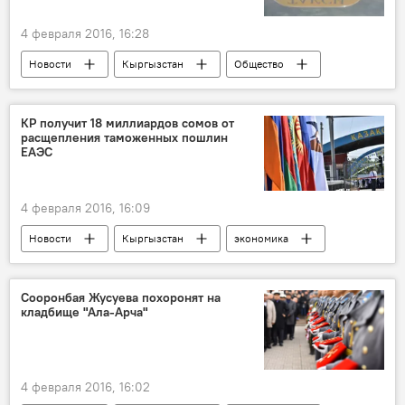
4 февраля 2016, 16:28
Новости
Кыргызстан
Общество
Запрет на ввоз праворульных автомобилей в КР
Жогорку Кенеш
праворульные машины
КР получит 18 миллиардов сомов от
расщепления таможенных пошлин
ЕАЭС
4 февраля 2016, 16:09
Новости
Кыргызстан
экономика
В мире
Кыргызстан в ЕАЭС
Сооронбая Жусуева похоронят на
кладбище "Ала-Арча"
4 февраля 2016, 16:02