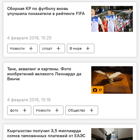
миграция
ДУМК
пожар
Сборная КР по футболу вновь
улучшила показатели в рейтинге FIFA
соболезнование
4 февраля 2016, 15:25
Новости
спорт
В мире
FIFA
футбол
рейтинг
Кыргызстан
Танк, акваланг и картины. Фото
изобретений великого Леонардо да
Винчи
17
4 февраля 2016, 15:18
фото
Новости
Общество
В мире
Кишинев
Леонардо да Винчи
выставка
Кыргызстан получил 3,5 миллиарда
сомов таможенных платежей от ЕАЭС
картина
экспонаты