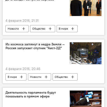
4 февраля 2016, 21:31
Новости
Общество
В мире
Иран
санкции
посол
Кыргызстан
Из космоса заглянут в недра Земли —
Россия запускает спутник "Аист-2Д"
4 февраля 2016, 20:46
В мире
Новости
Общество
орбита
космос
Россия
земля
Деятельность парламента будут
показывать в прямом эфире