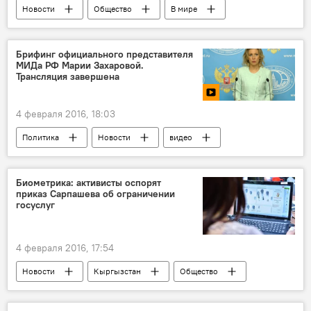
Новости
Общество
В мире
Посольство Кыргызстана в Малайзии
вузы
Кыргызстан
Брифинг официального представителя
МИДа РФ Марии Захаровой.
Трансляция завершена
4 февраля 2016, 18:03
Политика
Новости
видео
В мире
Мария Захарова
брифинг
Биометрика: активисты оспорят
приказ Сарпашева об ограничении
госуслуг
4 февраля 2016, 17:54
Новости
Кыргызстан
Общество
Работа по сбору биометрических данных населения