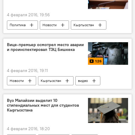
4 февраля 2016, 19:56
Политика
Новости
Кыргызстан
Асылбек Жээнбеков
Жогорку Кенеш
парламент
Вице-премьер осмотрел место аварии
и проинспектировал ТЭЦ Бишкека
1:26
4 февраля 2016, 19:11
Новости
Кыргызстан
видео
Олег Панкратов
ТЭЦ
авария
отопление
Вуз Малайзии выделит 10
стипендиальных мест для студентов
Кыргызстана
4 февраля 2016, 18:20