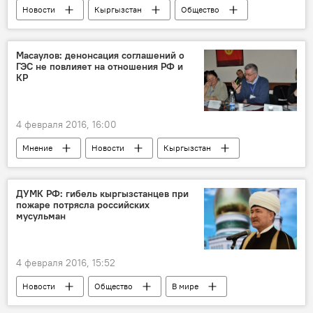
Новости
Кыргызстан
Общество
Сооронбай Жусуев
Министерство культуры, информации, спорта и молодежной политики КР
Масаулов: денонсация соглашений о
ГЭС не повлияет на отношения РФ и
похороны
панихида
КР
Скончался герой Кыргызстана Сооронбай Жусуев
4 февраля 2016, 16:00
Мнение
Новости
Кыргызстан
В мире
Сергей Масаулов
соглашение
денонсация
ДУМК РФ: гибель кыргызстанцев при
пожаре потрясла российских
отношения
мусульман
Денонсация соглашений о строительстве Верхне-Нарынского каскада ГЭС и Камбар-Аты-1
Россия
4 февраля 2016, 15:52
Новости
Общество
В мире
Гибель восьмерых кыргызстанцев при пожаре в Москве