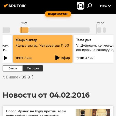
РУС
Кыргызстан
11:01
12:00
Жаңылыктар
Тема дня
ска»:
Жаңылыктар. Чыгарылыш 11:00
VI Дүйнөлүк көчмөндө
х и
оюндарына саналуу кү
калды: даярдык иштер
эфир
11:01
11:08
7 мин
47 мин
этапка жетти?
Вчера
Сегодня
г. Бишкек
89.3
Новости от 04.02.2016
Посол Ирана: не буду против, если
дочь выйдет замуж за кыргыза