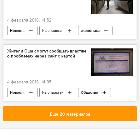
4 февраля 2016, 14:52
Новости
Кыргызстан
экономика
В мире
таможня
поступление
расщепление
Кыргызстан в ЕАЭС
Жители Оша смогут сообщать властям
о проблемах через сайт с картой
таможенная пошлина
4 февраля 2016, 14:35
Новости
Кыргызстан
Общество
Ош
Мэрия города Ош
карта
Еще 20 материалов