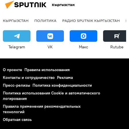
Кыргызстан
КЫРГЫЗСТАН
ПОЛИТИКА
РАДИО SPUTNIK КЫРГЫЗСТАН
Р
Telegram
VK
Макс
Rutube
О проекте
Правила использования
Контакты и сотрудничество
Реклама
Пресс-релизы
Политика конфиденциальности
Политика использования Cookie и автоматического
логирования
Правила применения рекомендательных
технологий
Обратная связь