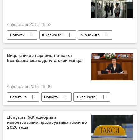
4 февраля 2016, 16:52
Новости
Кыргызстан
экономика
Азамат Сулайманов
ГТС
импорт
снижение
Вице-спикер парламента Бакыт
Есенбаева сдала депутатский мандат
4 февраля 2016, 16:36
Политика
Новости
Кыргызстан
Бакыт Есенбаева
Жогорку Кенеш
мандат
уход
Депутаты ЖК одобрили
использование праворульных такси до
2020 года