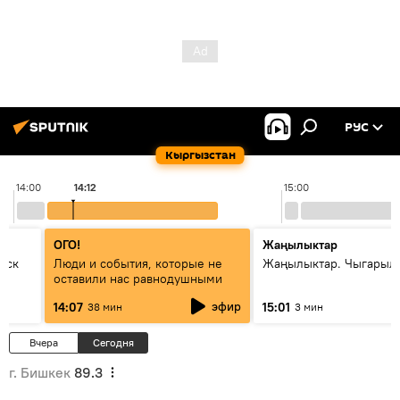
РУС
Кыргызстан
14:00
14:12
15:00
ОГО!
Жаңылыктар
уск
Люди и события, которые не
Жаңылыктар. Чыгарыл
оставили нас равнодушными
эфир
14:07
15:01
38 мин
3 мин
Вчера
Сегодня
г. Бишкек
89.3