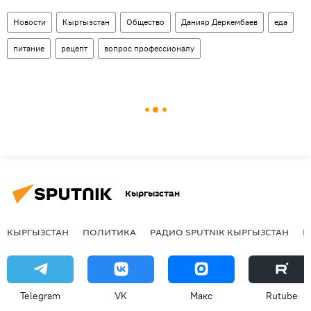
Новости
Кыргызстан
Общество
Данияр Деркембаев
еда
питание
рецепт
вопрос профессионалу
Кыргызстан
КЫРГЫЗСТАН
ПОЛИТИКА
РАДИО SPUTNIK КЫРГЫЗСТАН
Р
Telegram
VK
Макс
Rutube