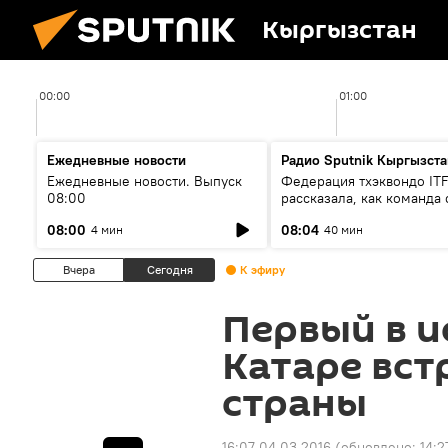
Кыргызстан
00:00
01:00
Ежедневные новости
Радио Sputnik Кыргызста
Ежедневные новости. Выпуск
Федерация тхэквондо IT
08:00
рассказала, как команда 
жертвой мошенников
08:00
08:04
4 мин
40 мин
Вчера
Сегодня
К эфиру
Первый в и
Катаре вст
страны
16:07 04.03.2016
(обновлено:
14:2