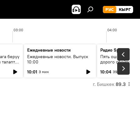
РУС
КЫРГ
03:00
04:00
Ежедневные новости
Радио Sputnik Кыр
ага берүү
Ежедневные новости. Выпуск
Пять ошибок котор
 талаптар
10:00
дорого обойтись п
жилья
10:01
10:04
3 мин
39 мин
г. Бишкек
89.3