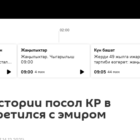
02:00
н
Жаңылыктар
Күн башат
F
Жаңылыктар. Чыгарылыш
Жерди 49 жылга ижар
стала
09:00
тартиби өзгөрөт: жаңы
эмнени көздөйт?
09:00
09:05
4 мин
44 мин
стории посол КР в
ретился с эмиром
7 14.12.2021
)