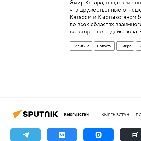
Эмир Катара, поздравив по
что дружественные отноше
Катаром и Кыргызстаном бу
во всех областях взаимног
всесторонне содействовать
Политика
Новости
В мире
К
Кыргызстан
КЫРГЫЗСТАН
П