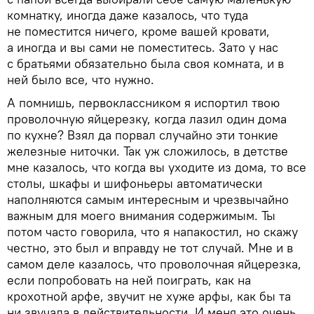
комнатку, иногда даже казалось, что туда
не поместится ничего, кроме вашей кровати,
а иногда и вы сами не поместитесь. Зато у нас
с братьями обязательно была своя комната, и в
ней было все, что нужно.
А помнишь, первоклассником я испортил твою
проволочную яйцерезку, когда лазил один дома
по кухне? Взял да порвал случайно эти тонкие
железные ниточки. Так уж сложилось, в детстве
мне казалось, что когда вы уходите из дома, то все
столы, шкафы и шифоньеры автоматически
наполняются самым интересным и чрезвычайно
важным для моего внимания содержимым. Ты
потом часто говорила, что я напакостил, но скажу
честно, это был и вправду не тот случай. Мне и в
самом деле казалось, что проволочная яйцерезка,
если попробовать на ней поиграть, как на
крохотной арфе, звучит не хуже арфы, как бы та
ни звучала в действительности. И меня это очень