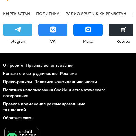
КЫРГЫЗСТАН
ПОЛИТИКА
РАДИО SPUTNIK КЫРГЫЗСТАН
Р
Telegram
VK
Макс
Rutube
О проекте
Правила использования
Контакты и сотрудничество
Реклама
Пресс-релизы
Политика конфиденциальности
Политика использования Cookie и автоматического
логирования
Правила применения рекомендательных
технологий
Обратная связь