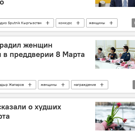
о
адио Sputnik Кыргызстан
конкурс
женщины
ство
градил женщин
 в преддверии 8 Марта
адыр Жапаров
женщины
награждение
казали о худших
рта