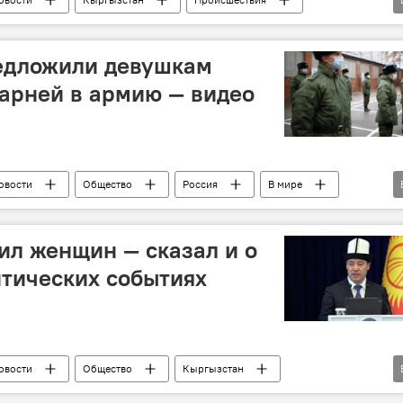
похищение
девушка
задержание
едложили девушкам
арней в армию — видео
овости
Общество
Россия
В мире
део
л женщин — сказал и о
тических событиях
овости
Общество
Кыргызстан