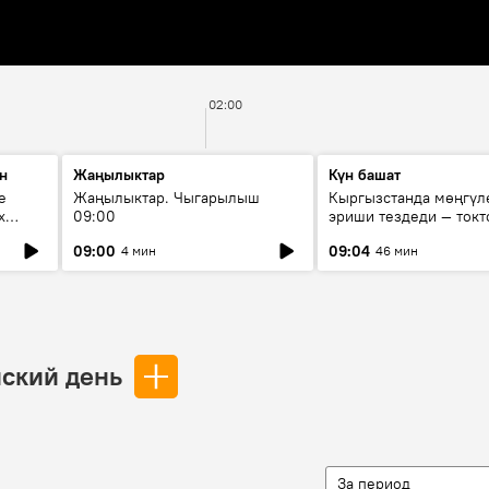
02:00
н
Жаңылыктар
Күн башат
е
Жаңылыктар. Чыгарылыш
Кыргызстанда мөңгүл
х
09:00
эриши тездеди — токт
мүмкүн эмеспи?
09:00
09:04
4 мин
46 мин
ский день
За период