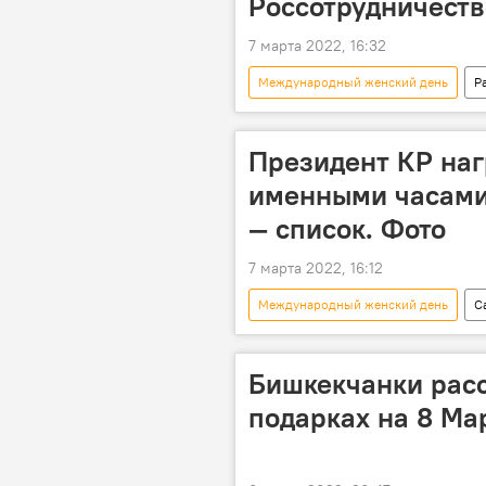
Россотрудничеств
7 марта 2022, 16:32
Международный женский день
Р
Кыргызстан
Россотрудниче
Президент КР на
именными часами
— список. Фото
7 марта 2022, 16:12
Международный женский день
С
праздник
Бишкекчанки расс
подарках на 8 Ма