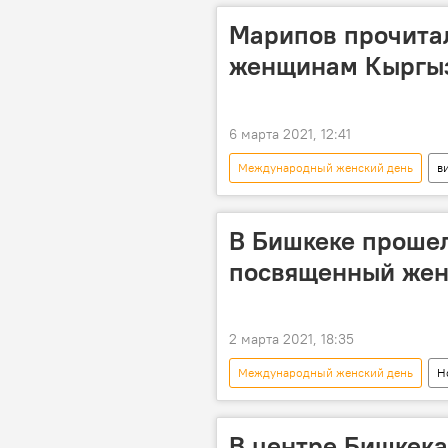
Марипов прочита
женщинам Кыргыз
6 марта 2021, 12:41
Международный женский день
в
Кыргызстан
женщины
стихи
В Бишкеке прошел
посвященный жен
2 марта 2021, 18:35
Международный женский день
Н
концерт
Бишкек
ф
В центре Бишкек