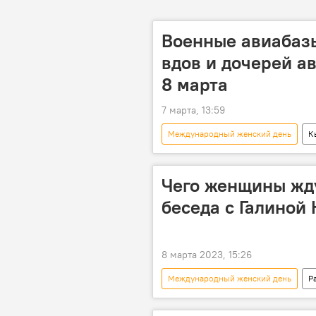
Военные авиабазы
вдов и дочерей а
8 марта
7 марта, 13:59
Международный женский день
К
поздравление
8 марта
Чего женщины жду
беседа с Галиной 
8 марта 2023, 15:26
Международный женский день
Р
интервью
Кыргызстан