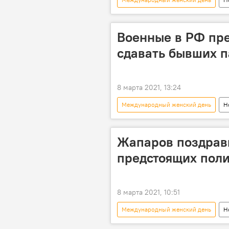
Бишкек
инспектор
Военные в РФ пр
сдавать бывших п
8 марта 2021, 13:24
Международный женский день
Н
армия
девушка
ви
Жапаров поздрави
предстоящих поли
8 марта 2021, 10:51
Международный женский день
Н
Садыр Жапаров
праздник