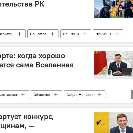
ительства РК
азахстан
Общество
женщины
мужчины
рте: когда хорошо
ется сама Вселенная
ыргызстан
Общество
Садыр Жапаров
артует конкурс,
щинам, —