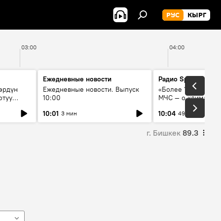
РУС
КЫРГ
03:00
04:00
Ежедневные новости
Радио Sputnik Кыр
өрдүн
Ежедневные новости. Выпуск
«Более 1200 сёл в 
отуу
10:00
МЧС — о климате, 
системе оповещен
10:01
10:04
3 мин
49 мин
населения
г. Бишкек
89.3