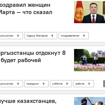
оздравил женщин
Марта — что сказал
ыргызстан
Садыр Жапаров
поздравления
ыргызстанцы отдохнут 8
 будет рабочей
ыргызстан
праздник
суббота
работа
лучше казахстанцев,