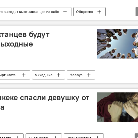
то выводит кыргызстанцев из себя
Общество
станцев будут
выходные
ыргызстан
выходные
Нооруз
кеке спасли девушку от
та
овости
Кыргызстан
Происшествия