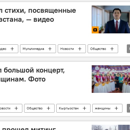
л стихи, посвященные
стана, — видео
идео
Мультимедиа
Новости
Общество
праздник
премьер-министр
Улукбек Марипов
 большой концерт,
щинам. Фото
овости
Общество
Кыргызстан
женщины
илармония
а прошел митинг