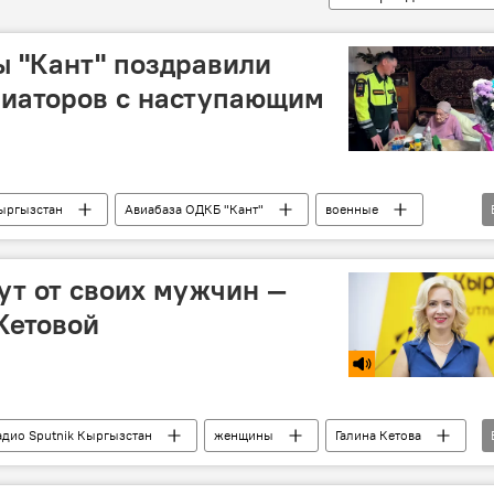
 "Кант" поздравили
виаторов с наступающим
ыргызстан
Авиабаза ОДКБ "Кант"
военные
вдова
т от своих мужчин —
Кетовой
адио Sputnik Кыргызстан
женщины
Галина Кетова