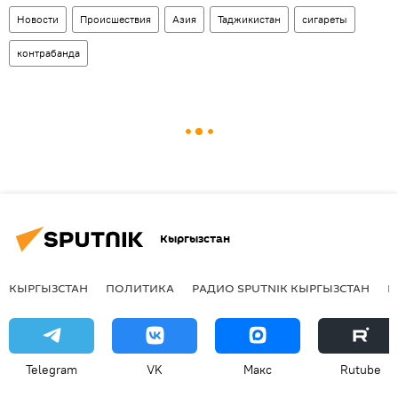
Новости
Происшествия
Азия
Таджикистан
сигареты
контрабанда
Кыргызстан
КЫРГЫЗСТАН
ПОЛИТИКА
РАДИО SPUTNIK КЫРГЫЗСТАН
Р
Telegram
VK
Макс
Rutube