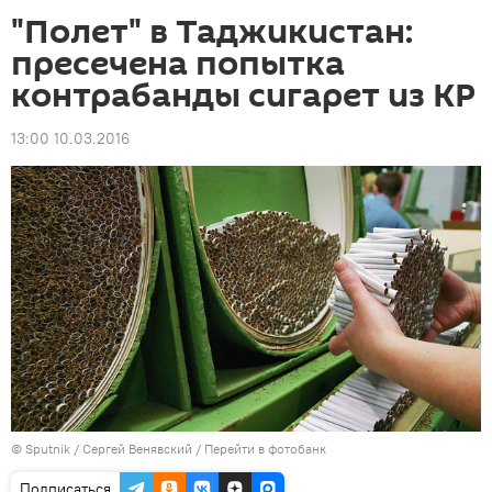
"Полет" в Таджикистан:
пресечена попытка
контрабанды сигарет из КР
13:00 10.03.2016
©
Sputnik
/ Сергей Венявский
/
Перейти в фотобанк
Подписаться