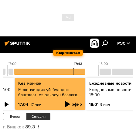
РУС
Кыргызстан
17:00
17:43
18:00
Көз мончок
Ежедневные новости
17:00
Мекенчилдик үй-бүлөдөн
Ежедневные новости. 
башталат: өз өлкөсүн баалаган
18:00
муунду кантип тарбиялоо
эфир
17:04
18:01
47 мин
8 мин
керек?
Вчера
Сегодня
г. Бишкек
89.3