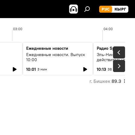
РУС
КЫРГ
03:00
04:00
Ежедневные новости
Радио Sputnik Кыр
Ежедневные новости. Выпуск
Эль-Ниньо, жара и 
10:00
действительно вли
 өнүгүү
погоду в Кыргызст
10:01
10:13
3 мин
38 мин
г. Бишкек
89.3