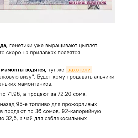
да,
генетики уже выращивают цыплят
что скоро на прилавках появятся
с мамонты водятся,
тут же
захотели 
лковую визу". Будет кому продавать альчики
еньких мамонтенков.
по 71,96, а продают за 72,20 сома.
назад 95-е топливо для прожорливых
в продают по 36 сомов, 92-калорийную
о 32,5, а чай для саблекосильных