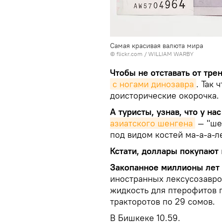
Самая красивая валюта мира
© flickr.com / WILLIAM WARBY
Чтобы не отставать от трен
с ногами динозавра
. Так 
доисторические окорочка.
А туристы, узнав, что у на
азиатского шенгена
— "ше
под видом костей ма-а-а-л
Кстати, доллары покупают
Закопанное миллионы лет
иностранных лексусозавро
жидкость для птерофитов п
тракторотов по 29 сомов.
В Бишкеке 10.59.