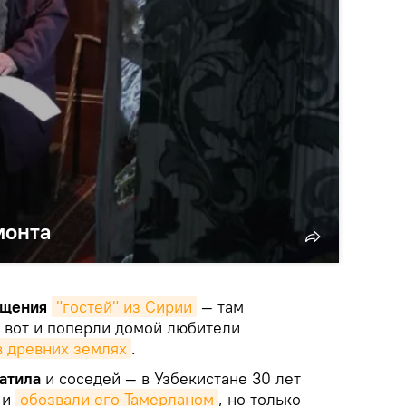
монта
ащения
"гостей" из Сирии
— там
 вот и поперли домой любители
в древних землях
.
атила
и соседей — в Узбекистане 30 лет
 и
обозвали его Тамерланом
, но только