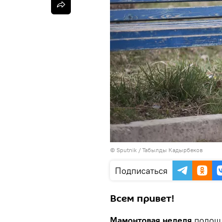
©
Sputnik / Табылды Кадырбеков
Подписаться
Всем привет!
Мамонтовая неделя
подошл