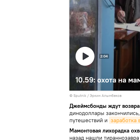
2:04
10.59: охота на ма
© Sputnik / Эркин Алымбеков
Джеймсбонды ждут возвр
динодоллары закончились,
путешествий и
заработка 
Мамонтовая лихорадка охв
назад нашли тираннозавра