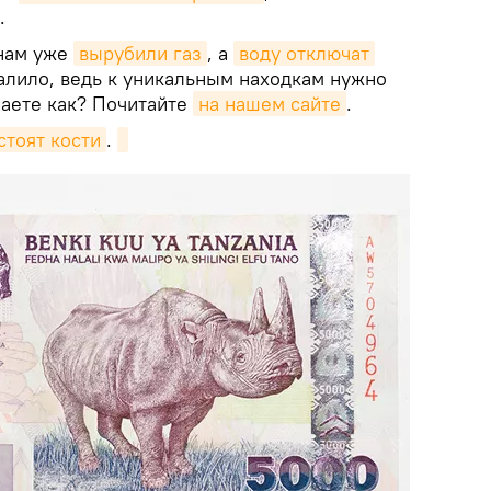
.
нам уже
вырубили газ
, а
воду отключат
залило, ведь к уникальным находкам нужно
наете как? Почитайте
на нашем сайте
.
стоят кости
.