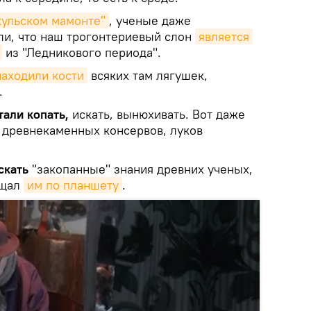
кульском мамонте"
, ученые даже
и, что наш трогонтериевый слон
является 
из "Ледникового периода".
находили кости
всяких там лягушек,
.
тали копать,
искать, вынюхивать. Вот даже
древнекаменных консервов, луков
скать
"закопанные" знания древних ученых,
ещал
им по планшету
.