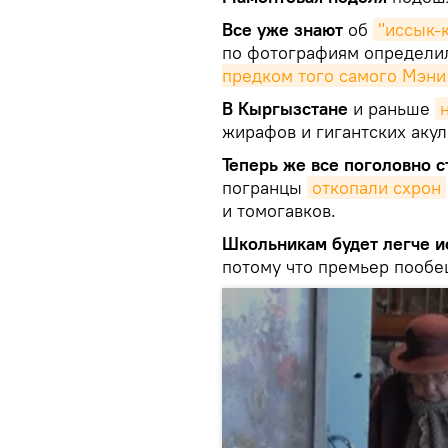
Все уже знают
об
"иссык-
по фотографиям определил
предком того самого Мэни
В Кыргызстане
и раньше
жирафов и гигантских акул
Теперь же все поголовно с
погранцы
откопали схрон
и томогавков.
Школьникам будет легче и
потому что премьер пооб