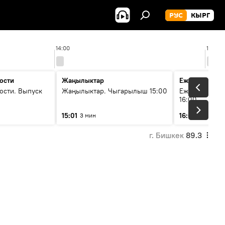
РУС
КЫРГ
14:00
15:00
ости
Жаңылыктар
Ежедневные 
ости. Выпуск
Жаңылыктар. Чыгарылыш 15:00
Ежедневные н
16:00
15:01
16:01
3 мин
3 мин
г. Бишкек
89.3