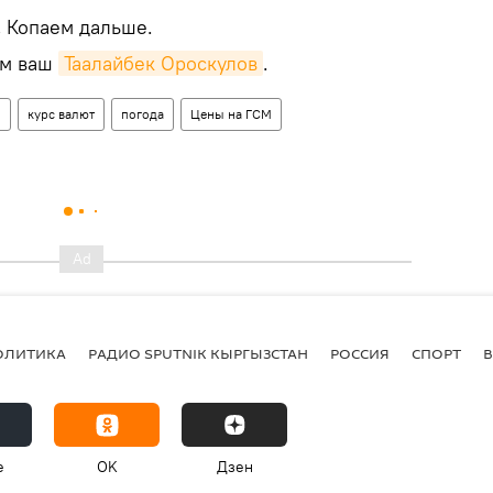
!
Копаем дальше.
ем ваш
Таалайбек Ороскулов
.
о
курс валют
погода
Цены на ГСМ
ОЛИТИКА
РАДИО SPUTNIK КЫРГЫЗСТАН
РОССИЯ
СПОРТ
e
OK
Дзен