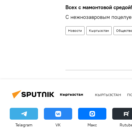
Всех с мамонтовой средой
С нежнозавровым поцелу
Новости
Кыргызстан
Обществ
Кыргызстан
КЫРГЫЗСТАН
П
Telegram
VK
Макс
Rutub