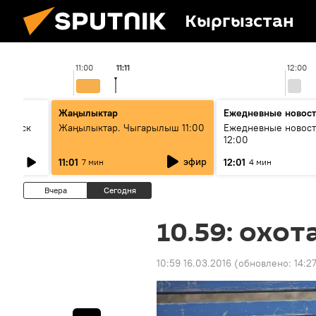
Кыргызстан
11:00
11:11
12:00
Жаңылыктар
Ежедневные новос
Выпуск
Жаңылыктар. Чыгарылыш 11:00
Ежедневные новост
12:00
эфир
11:01
12:01
7 мин
4 мин
Вчера
Сегодня
10.59: охо
10:59 16.03.2016
(обновлено:
14:2