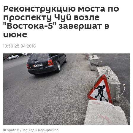
Реконструкцию моста по
проспекту Чуй возле
"Востока-5" завершат в
июне
10:50 25.04.2016
©
Sputnik / Табылды Кадырбеков