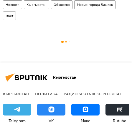
Новости
Кыргызстан
Общество
Мэрия города Бишкек
мост
Кыргызстан
КЫРГЫЗСТАН
ПОЛИТИКА
РАДИО SPUTNIK КЫРГЫЗСТАН
Р
Telegram
VK
Макс
Rutube