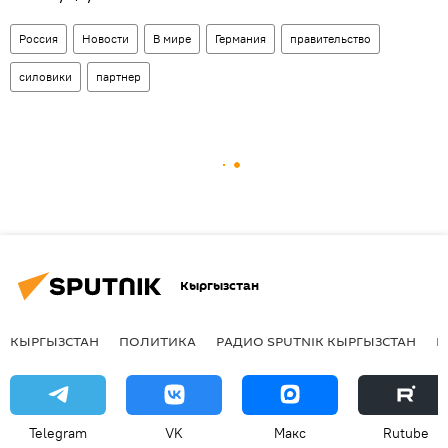
Россия
Новости
В мире
Германия
правительство
силовики
партнер
Кыргызстан
КЫРГЫЗСТАН
ПОЛИТИКА
РАДИО SPUTNIK КЫРГЫЗСТАН
Р
Telegram
VK
Макс
Rutube