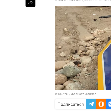
©
Sputnik
/ Жоомарт Ураимов
Подписаться