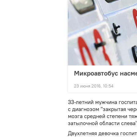
Микроавтобус насм
23 июня 2016, 10:54
33-летний мужчина госпит
с диагнозом "закрытая че
мозга средней степени тя
затылочной области слева"
Двухлетняя девочка госпи