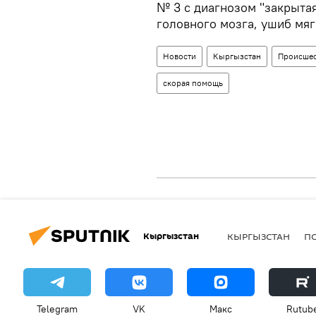
№ 3 с диагнозом "закрыта
головного мозга, ушиб мяг
Новости
Кыргызстан
Происшес
скорая помощь
Кыргызстан
КЫРГЫЗСТАН
П
Telegram
VK
Макс
Rutub