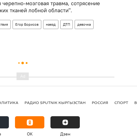
я черепно-мозговая травма, сотрясение
ких тканей лобной области".
твия
Егор Борисов
наезд
ДТП
девочка
ОЛИТИКА
РАДИО SPUTNIK КЫРГЫЗСТАН
РОССИЯ
СПОРТ
e
OK
Дзен