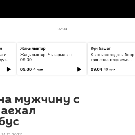
02:00
н
Жаңылыктар
Күн башат
я и
Жаңылыктар. Чыгарылыш
Кыргызстандагы боор
дут
09:00
трансплантациясы:
жетишкендиктер жана
09:00
09:04
4 мин
46 мин
келечеги
на мужчину с
наехал
бус
7 14.12.2021
)