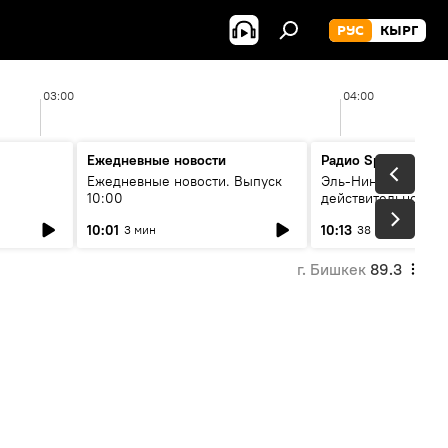
РУС
КЫРГ
03:00
04:00
Ежедневные новости
Радио Sputnik Кыр
Ежедневные новости. Выпуск
Эль-Ниньо, жара и 
10:00
действительно вли
 өнүгүү
погоду в Кыргызст
10:01
10:13
3 мин
38 мин
г. Бишкек
89.3