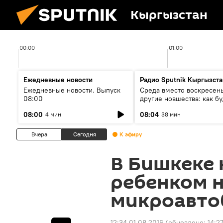
Кыргызстан
00:00
01:00
Ежедневные новости
Радио Sputnik Кыргызста
Ежедневные новости. Выпуск
Среда вместо воскресень
08:00
другие новшества: как бу
проходить выборы в КР?
08:00
08:04
4 мин
38 мин
Вчера
Сегодня
К эфиру
В Бишкеке 
ребенком 
микроавто
12:34 01.08.2016
(обновлено:
14:2