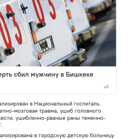
ерть сбил мужчину в Бишкеке
ализирован в Национальный госпиталь
репно-мозговая травма, ушиб головного
жести, ушибленно-рваные раны теменно-
.
тализирована в городскую детскую больницу