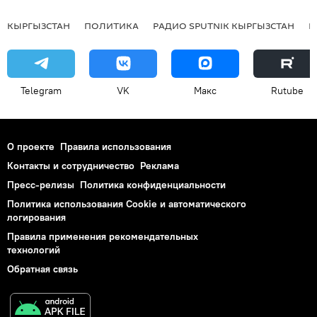
КЫРГЫЗСТАН
ПОЛИТИКА
РАДИО SPUTNIK КЫРГЫЗСТАН
Р
Telegram
VK
Макс
Rutube
О проекте
Правила использования
Контакты и сотрудничество
Реклама
Пресс-релизы
Политика конфиденциальности
Политика использования Cookie и автоматического
логирования
Правила применения рекомендательных
технологий
Обратная связь