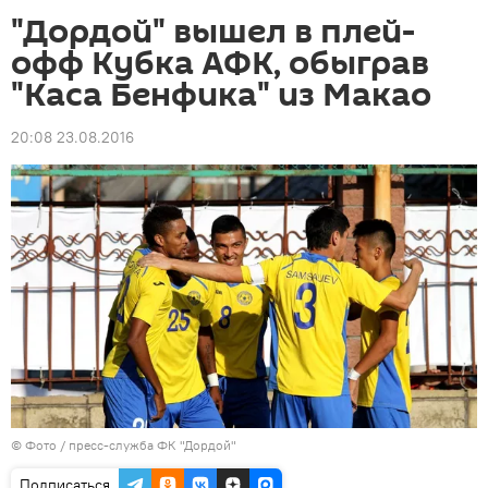
"Дордой" вышел в плей-
офф Кубка АФК, обыграв
"Каса Бенфика" из Макао
20:08 23.08.2016
© Фото / пресс-служба ФК "Дордой"
Подписаться