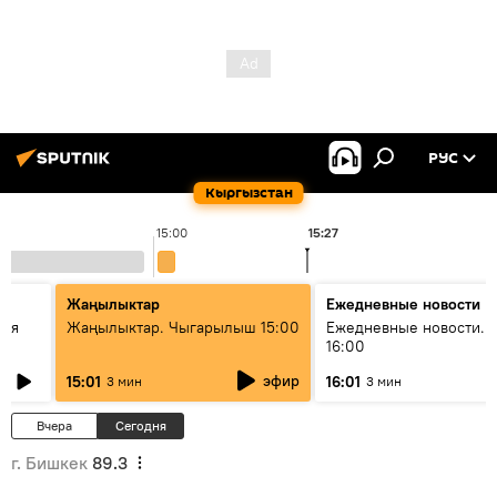
РУС
Кыргызстан
15:00
15:27
1
Жаңылыктар
Ежедневные новости
кая
Жаңылыктар. Чыгарылыш 15:00
Ежедневные новости. 
16:00
эфир
15:01
16:01
3 мин
3 мин
Вчера
Сегодня
г. Бишкек
89.3