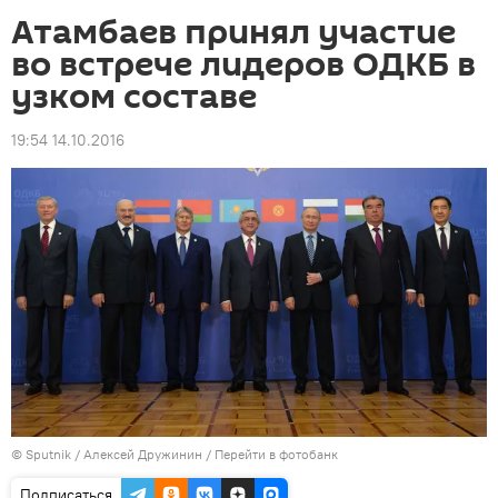
Атамбаев принял участие
во встрече лидеров ОДКБ в
узком составе
19:54 14.10.2016
©
Sputnik
/ Алексей Дружинин
/
Перейти в фотобанк
Подписаться